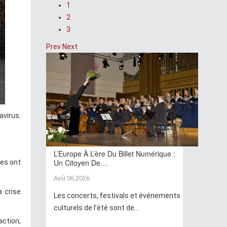
1
2
3
Prev
Next
avirus.
L’Europe À L’ère Du Billet Numérique :
Un Citoyen De…
tes ont
Aoû 06,2026
a crise
Les concerts, festivals et événements
culturels de l’été sont de...
action,