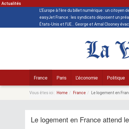
Actualités
L’Europe à l’ère du billet numérique : un citoyen 
easyJet France : les syndicats déposent un préa
États-Unis et l’UE
George et Amal Clooney évacu
La V
France
Paris
L'économie
Politique
Vous êtes ici :
Home
France
Le logement en Franc
Le logement en France attend les