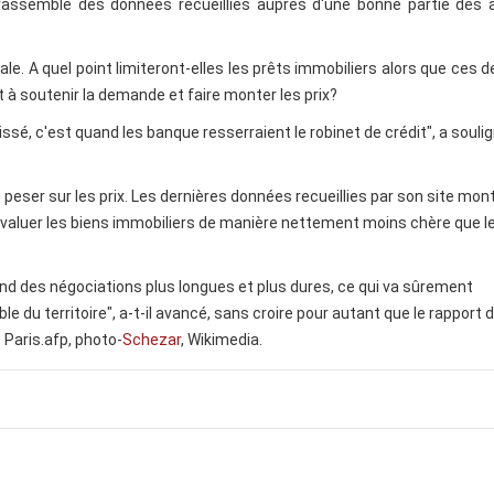
i rassemble des données recueillies auprès d'une bonne partie des
le. A quel point limiteront-elles les prêts immobiliers alors que ces d
 à soutenir la demande et faire monter les prix?
ssé, c'est quand les banque resserraient le robinet de crédit", a souli
 peser sur les prix. Les dernières données recueillies par son site mon
valuer les biens immobiliers de manière nettement moins chère que l
end des négociations plus longues et plus dures, ce qui va sûrement
 du territoire", a-t-il avancé, sans croire pour autant que le rapport 
Paris.afp, photo-
Schezar
, Wikimedia.