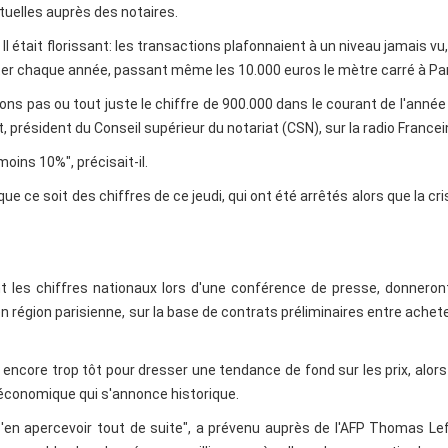
tuelles auprès des notaires.
l était florissant: les transactions plafonnaient à un niveau jamais vu,
enter chaque année, passant même les 10.000 euros le mètre carré à Par
ns pas ou tout juste le chiffre de 900.000 dans le courant de l'année
président du Conseil supérieur du notariat (CSN), sur la radio Francei
oins 10%", précisait-il.
n que ce soit des chiffres de ce jeudi, qui ont été arrêtés alors que la cri
ont les chiffres nationaux lors d'une conférence de presse, donneron
en région parisienne, sur la base de contrats préliminaires entre achet
encore trop tôt pour dresser une tendance de fond sur les prix, alors
 économique qui s'annonce historique.
s'en apercevoir tout de suite", a prévenu auprès de l'AFP Thomas Le