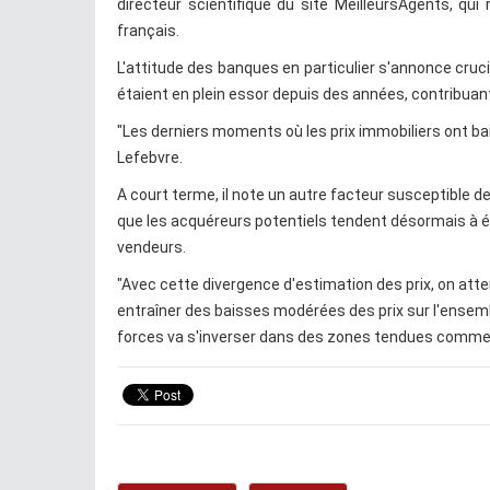
directeur scientifique du site MeilleursAgents, qu
français.
L'attitude des banques en particulier s'annonce crucia
étaient en plein essor depuis des années, contribuant
"Les derniers moments où les prix immobiliers ont bai
Lefebvre.
A court terme, il note un autre facteur susceptible de
que les acquéreurs potentiels tendent désormais à é
vendeurs.
"Avec cette divergence d'estimation des prix, on att
entraîner des baisses modérées des prix sur l'ensemble
forces va s'inverser dans des zones tendues comme 