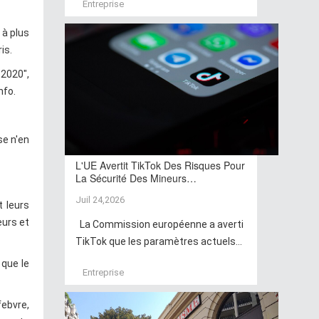
Entreprise
 à plus
is.
 2020",
nfo.
se n'en
L'UE Avertit TikTok Des Risques Pour
La Sécurité Des Mineurs…
Juil 24,2026
t leurs
eurs et
La Commission européenne a averti
TikTok que les paramètres actuels...
 que le
Entreprise
febvre,