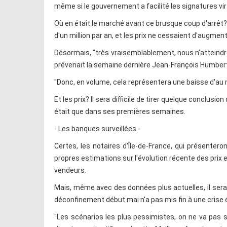
même si le gouvernement a facilité les signatures vir
Où en était le marché avant ce brusque coup d'arrêt? I
d'un million par an, et les prix ne cessaient d'augm
Désormais, "très vraisemblablement, nous n'atteindro
prévenait la semaine dernière Jean-François Humbert, 
"Donc, en volume, cela représentera une baisse d'au m
Et les prix? Il sera difficile de tirer quelque conclusio
était que dans ses premières semaines.
- Les banques surveillées -
Certes, les notaires d'Île-de-France, qui présenter
propres estimations sur l'évolution récente des prix 
vendeurs.
Mais, même avec des données plus actuelles, il sera 
déconfinement début mai n'a pas mis fin à une crise
"Les scénarios les plus pessimistes, on ne va pas 