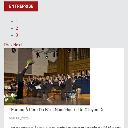
ENTREPRISE
1
2
3
Prev
Next
L’Europe À L’ère Du Billet Numérique : Un Citoyen De…
Aoû 06,2026
Les concerts, festivals et événements culturels de l’été sont