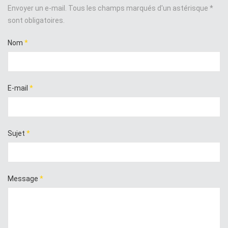
Envoyer un e-mail. Tous les champs marqués d'un astérisque *
sont obligatoires.
Nom
*
E-mail
*
Sujet
*
Message
*