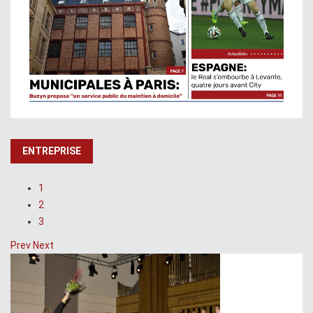
ENTREPRISE
1
2
3
Prev
Next