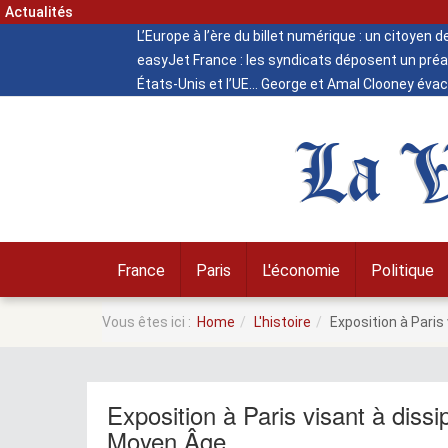
Actualités
L’Europe à l’ère du billet numérique : un citoyen 
easyJet France : les syndicats déposent un préa
États-Unis et l’UE
George et Amal Clooney évacu
La V
France
Paris
L'économie
Politique
Vous êtes ici :
Home
L'histoire
Exposition à Paris
Exposition à Paris visant à dissi
Moyen Âge