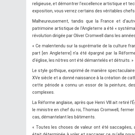
religieuse, et démontrer l'excellence artistique et t
exposition, vous verrez certains des véritables chefs
Malheureusement, tandis que la France et d'autr
patrimoine artistique de l'Angleterre a été « systé
révolution dirigée par Oliver Cromwell dans les années 
« Ce malentendu sur la suprématie de la culture fran
part [en Angleterre] n'a été épargné par la Réform
d'église, les nôtres ont été démantelés et détruits. »
Le style gothique, exprimé de manière spectaculaire 
XVe siècle et a donné naissance à la création de cath
cette période a connu un essor de la peinture, de
complexes.
La Réforme anglaise, après que Henri VIII ait retiré l'
le ministre en chef du roi, Thomas Cromwell, ferme
cas, démantelant les bâtiments.
« Toutes les choses de valeur ont été saccagées, a
était déterminée à voler et saccager ce qu'elle pouva