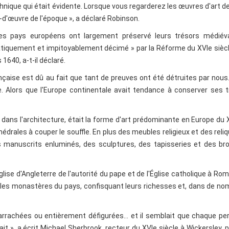
echnique qui était évidente. Lorsque vous regarderez les œuvres d'art d
-d'œuvre de l'époque », a déclaré Robinson.
es pays européens ont largement préservé leurs trésors médiéva
matiquement et impitoyablement décimé » par la Réforme du XVIe siècl
1640, a-t-il déclaré.
çaise est dû au fait que tant de preuves ont été détruites par nous..
e. Alors que l'Europe continentale avait tendance à conserver ses 
dans l'architecture, était la forme d'art prédominante en Europe du X
édrales à couper le souffle. En plus des meubles religieux et des reliq
s manuscrits enluminés, des sculptures, des tapisseries et des bro
Église d'Angleterre de l'autorité du pape et de l'Église catholique à Rom
r les monastères du pays, confisquant leurs richesses et, dans de n
rrachées ou entièrement défigurées... et il semblait que chaque p
it », a écrit Michael Sherbrook, recteur du XVIe siècle à Wickersley, 