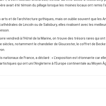
père avait été témoin du pillage lorsque les moines locaux ont remis l
arts et de l'architecture gothiques, mais on oublie souvent que les An
thédrales de Lincoln ou de Salisbury, elles rivalisent avec les meilleu
binson.
vre vendredi à l'Hôtel de la Marine, on trouve des trésors rares qui ont
e siècles, notamment le chandelier de Gloucester, le coffret de Becket
yon.
nationaux de France, a déclaré : « L'exposition est étonnante car ell
rtistiques qui ont uni l'Angleterre à l'Europe continentale au Moyen Â