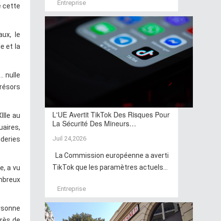
Entreprise
e cette
ux, le
e et la
. nulle
trésors
L'UE Avertit TikTok Des Risques Pour
IIIe au
La Sécurité Des Mineurs…
uaires,
Juil 24,2026
deries
La Commission européenne a averti
TikTok que les paramètres actuels...
e, a vu
ombreux
Entreprise
ersonne
près de