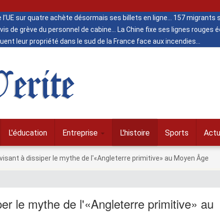
de l’UE sur quatre achète désormais ses billets en ligne
157 migrants s
vis de grève du personnel de cabine
La Chine fixe ses lignes rouges
ent leur propriété dans le sud de la France face aux incendies
erite
L'éducation
Entreprise
L'histoire
Sports
Actu
 visant à dissiper le mythe de l'«Angleterre primitive» au Moyen Âge
per le mythe de l'«Angleterre primitive» au