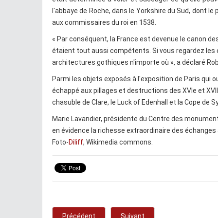
l'abbaye de Roche, dans le Yorkshire du Sud, dont le 
aux commissaires du roi en 1538.
« Par conséquent, la France est devenue le canon des 
étaient tout aussi compétents. Si vous regardez les ca
architectures gothiques n'importe où », a déclaré Ro
Parmi les objets exposés à l'exposition de Paris qui ou
échappé aux pillages et destructions des XVIe et XVII
chasuble de Clare, le Luck of Edenhall et la Cope de S
Marie Lavandier, présidente du Centre des monuments 
en évidence la richesse extraordinaire des échanges a
Foto-
Diliff
, Wikimedia commons.
Précédent
Suivant