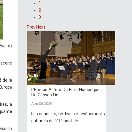
1
2
3
Prev
Next
éval et
 scène
é de la
'Europe
L’Europe À L’ère Du Billet Numérique :
Un Citoyen De…
Aoû 06,2026
res, a
nquante
Les concerts, festivals et événements
culturels de l’été sont de...
ression