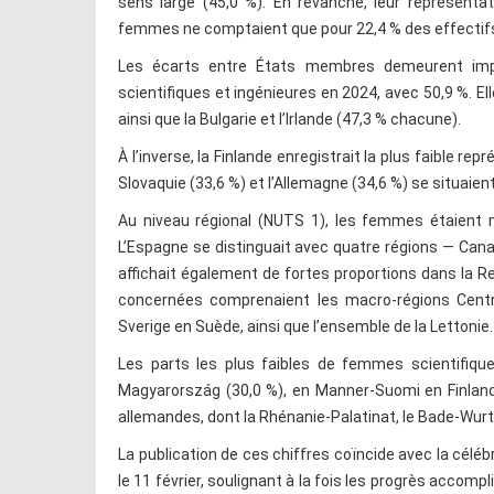
sens large (45,0 %). En revanche, leur représentat
femmes ne comptaient que pour 22,4 % des effectifs,
Les écarts entre États membres demeurent impor
scientifiques et ingénieures en 2024, avec 50,9 %. Elle
ainsi que la Bulgarie et l’Irlande (47,3 % chacune).
À l’inverse, la Finlande enregistrait la plus faible re
Slovaquie (33,6 %) et l’Allemagne (34,6 %) se situa
Au niveau régional (NUTS 1), les femmes étaient ma
L’Espagne se distinguait avec quatre régions — Canar
affichait également de fortes proportions dans la 
concernées comprenaient les macro-régions Centra
Sverige en Suède, ainsi que l’ensemble de la Lettonie.
Les parts les plus faibles de femmes scientifiqu
Magyarország (30,0 %), en Manner-Suomi en Finlande 
allemandes, dont la Rhénanie-Palatinat, le Bade-Wur
La publication de ces chiffres coïncide avec la célé
le 11 février, soulignant à la fois les progrès accomp