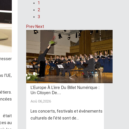
1
2
3
Prev
Next
gresser
s l’UE,
L’Europe À L’ère Du Billet Numérique :
Un Citoyen De…
étiers.
vancées
Aoû 06,2026
Les concerts, festivals et événements
 était
culturels de l’été sont de...
ices au