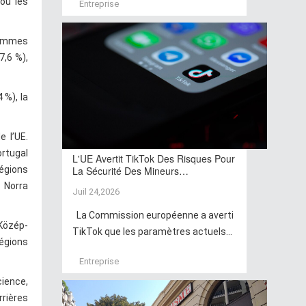
 où les
Entreprise
femmes
7,6 %),
 %), la
e l’UE.
ortugal
L'UE Avertit TikTok Des Risques Pour
régions
La Sécurité Des Mineurs…
 Norra
Juil 24,2026
La Commission européenne a averti
Közép-
TikTok que les paramètres actuels...
régions
Entreprise
cience,
rrières