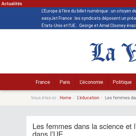
Actualités
L’Europe à l’ère du billet numérique : un citoyen 
easyJet France : les syndicats déposent un préa
États-Unis et l’UE
George et Amal Clooney évacu
La V
France
Paris
L'économie
Politique
Vous êtes ici :
Home
L'éducation
Les femmes dans 
Les femmes dans la science et l’
dans l’UE