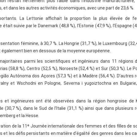
ion restait nettement plus faible dans l’industrie manufacturière,
 et dans les autres activités économiques, avec une part de 23,6 %.
tants. La Lettonie affichait la proportion la plus élevée de 
 était suivie par le Danemark (48,8 %), l’Estonie (47,9 %), l’Espagne (4
présentation féminine, à 30,7 %. La Hongrie (31,7 %), le Luxembourg (32,4
ient également bien en dessous de la moyenne européenne.
joritaires parmi les scientifiques et ingénieurs dans 11 régions d
ias (58,8 %), Centro (52,5 %), Noroeste (52,4 %) et Sur (50,3 %). Le P
Região Autónoma dos Açores (57,3 %) et à Madère (56,4 %). D’autres 
lny et Wschodni en Pologne, Severna i yugoiztochna en Bulgarie,
es et ingénieures ont été observées dans la région hongroise de 
(30,7 %), dans le Sud de l’Italie (31,1 %) ainsi que dans plusieurs 
temberg et la Hesse.
bration de la 11ᵉ Journée internationale des femmes et des filles de s
lis et les défis persistants en matière d’égalité des genres dans les ca