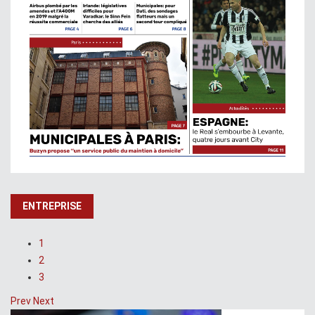
ENTREPRISE
1
2
3
Prev
Next