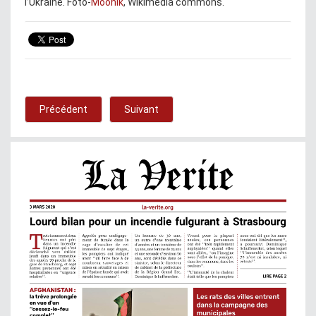
l’Ukraine. Foto-
Moonik
, Wikimedia commons.
Précédent
Suivant