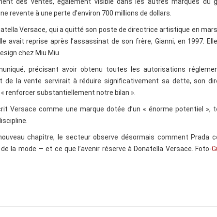
sement des ventes, également visible dans les autres marques du g
 revente à une perte d’environ 700 millions de dollars.
atella Versace, qui a quitté son poste de directrice artistique en mar
le avait reprise après l’assassinat de son frère, Gianni, en 1997. Ell
design chez Miu Miu.
uniqué, précisant avoir obtenu toutes les autorisations réglemen
t de la vente servirait à réduire significativement sa dette, son di
 « renforcer substantiellement notre bilan ».
écrit Versace comme une marque dotée d’un « énorme potentiel », t
iscipline.
 nouveau chapitre, le secteur observe désormais comment Prada 
 de la mode — et ce que l’avenir réserve à Donatella Versace. Foto-
G