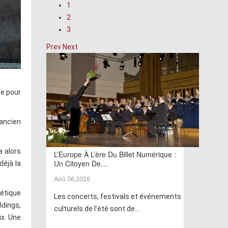
1
2
3
Prev
Next
ce pour
 ancien
a alors
L’Europe À L’ère Du Billet Numérique :
Un Citoyen De…
déjà la
Aoû 06,2026
hétique
Les concerts, festivals et événements
dings,
culturels de l’été sont de...
ix. Une