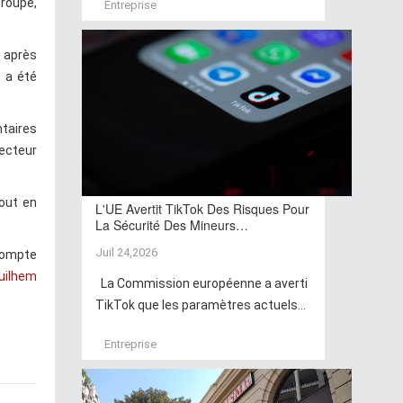
roupe,
Entreprise
s après
e a été
taires
recteur
out en
L'UE Avertit TikTok Des Risques Pour
La Sécurité Des Mineurs…
Juil 24,2026
compte
uilhem
La Commission européenne a averti
TikTok que les paramètres actuels...
Entreprise