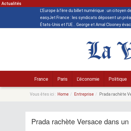
Actualités
L’Europe à l’ère du billet numérique : un citoyen 
easyJet France : les syndicats déposent un préa
États-Unis et l’UE
George et Amal Clooney évacu
La V
France
Paris
L'économie
Politique
Vous êtes ici :
Home
Entreprise
Prada rachète Ver
Prada rachète Versace dans un ac