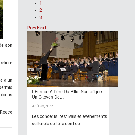
1
2
3
Prev
Next
 de son
celière
ce à un
 permis
L’Europe À L’ère Du Billet Numérique :
robiens
Un Citoyen De…
Aoû 06,2026
n Reece
Les concerts, festivals et événements
culturels de l’été sont de...