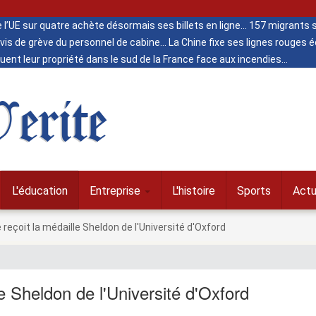
de l’UE sur quatre achète désormais ses billets en ligne
157 migrants s
vis de grève du personnel de cabine
La Chine fixe ses lignes rouges
ent leur propriété dans le sud de la France face aux incendies
erite
L'éducation
Entreprise
L'histoire
Sports
Actu
e reçoit la médaille Sheldon de l'Université d'Oxford
lle Sheldon de l'Université d'Oxford