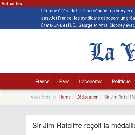
Actualités
L’Europe à l’ère du billet numérique : un citoyen 
easyJet France : les syndicats déposent un préa
États-Unis et l’UE
George et Amal Clooney évacu
La V
France
Paris
L'économie
Politique
Vous êtes ici :
Home
L'éducation
Sir Jim Ratcliff
Sir Jim Ratcliffe reçoit la médai