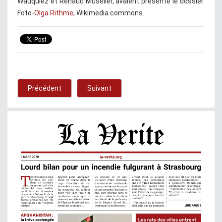
Wauquiez et Renaud Muselier, avaient présenté le dossier.
Foto-
Olga Rithme
, Wikimedia commons.
Précédent
Suivant