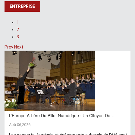
ENTREPRISE
1
2
3
Prev
Next
L’Europe À L’ère Du Billet Numérique : Un Citoyen De…
Aoû 06,2026
Les concerts, festivals et événements culturels de l’été sont