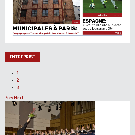
ENTREPRISE
1
2
3
Prev
Next