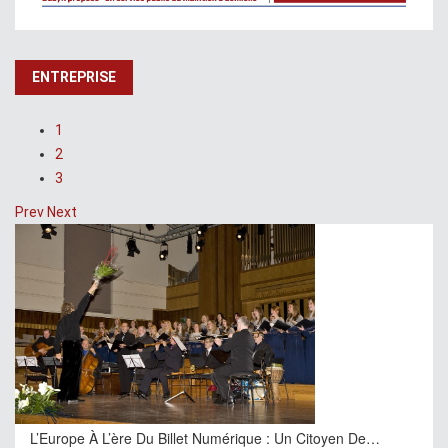
ENTREPRISE
1
2
3
Prev
Next
L’Europe À L’ère Du Billet Numérique : Un Citoyen De…