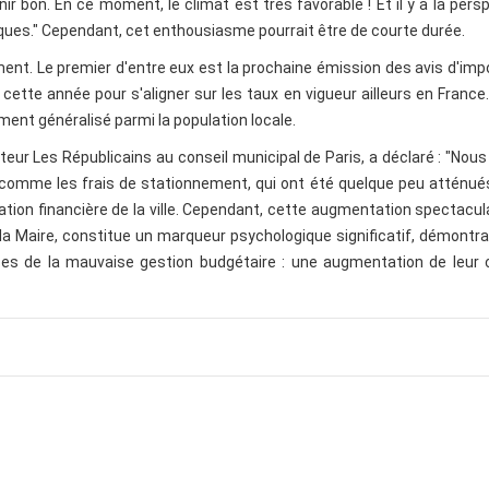
ir bon. En ce moment, le climat est très favorable ! Et il y a la pers
es." Cependant, cet enthousiasme pourrait être de courte durée.
nt. Le premier d'entre eux est la prochaine émission des avis d'imp
cette année pour s'aligner sur les taux en vigueur ailleurs en France
nt généralisé parmi la population locale.
teur Les Républicains au conseil municipal de Paris, a déclaré : "Nou
 comme les frais de stationnement, qui ont été quelque peu atténué
tion financière de la ville. Cependant, cette augmentation spectacul
la Maire, constitue un marqueur psychologique significatif, démontr
ses de la mauvaise gestion budgétaire : une augmentation de leur 