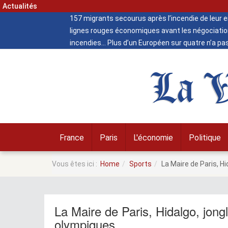
Actualités
157 migrants secourus après l’incendie de leur
lignes rouges économiques avant les négociatio
incendies
Plus d’un Européen sur quatre n’a pa
La V
France
Paris
L'économie
Politique
Vous êtes ici :
Home
Sports
La Maire de Paris, H
La Maire de Paris, Hidalgo, jon
olympiques