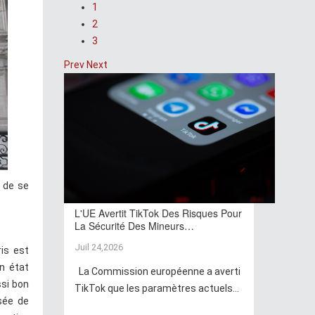
1
2
3
Prev
Next
 de se
L'UE Avertit TikTok Des Risques Pour
La Sécurité Des Mineurs…
Juil 24,2026
ris est
on état
La Commission européenne a averti
ssi bon
TikTok que les paramètres actuels...
sée de