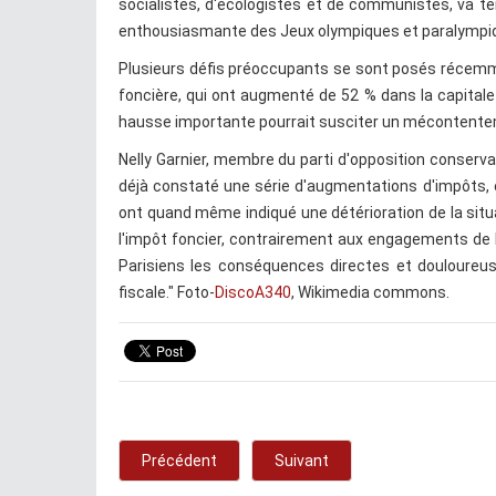
socialistes, d'écologistes et de communistes, va ten
enthousiasmante des Jeux olympiques et paralympiqu
Plusieurs défis préoccupants se sont posés récemme
foncière, qui ont augmenté de 52 % dans la capitale 
hausse importante pourrait susciter un mécontenteme
Nelly Garnier, membre du parti d'opposition conserva
déjà constaté une série d'augmentations d'impôts,
ont quand même indiqué une détérioration de la situa
l'impôt foncier, contrairement aux engagements de 
Parisiens les conséquences directes et douloureu
fiscale." Foto-
DiscoA340
, Wikimedia commons.
Précédent
Suivant