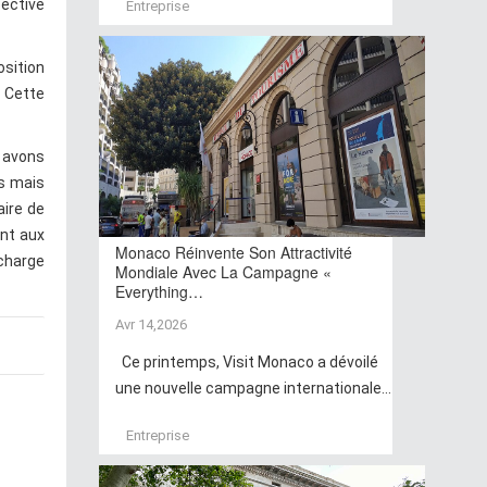
pective
Entreprise
osition
. Cette
s avons
s mais
aire de
ant aux
Monaco Réinvente Son Attractivité
charge
Mondiale Avec La Campagne «
Everything…
Avr 14,2026
Ce printemps, Visit Monaco a dévoilé
une nouvelle campagne internationale...
Entreprise