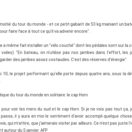
a moitié du tour du monde - et ce petit gabarit de 53 kg maniant un ba
ur faire face à tout ce qu'il va advenir encore".
lle a même fait installer un "vélo couché" dont les pédales sont sur la 
 voiles). "En bateau, on n'utilise pas nos jambes dans l'effort, les
de garder des jambes assez costaudes. C'est des réserves d'énergie".
10, le projet performant qu'elle porte depuis quatre ans, sous la di
.
que du tour du monde en solitaire: le cap Horn.
 pour voir les mers du sud et le cap Horn. Si je ne vois pas tout ça, j
 passe, il y aura en moi le sentiment d'avoir accompli quelque chose
e, qui m'attire, que j'aimerais visiter par ailleurs. Ce n'est pas juste l'
t autour du 5 janvier. AFP