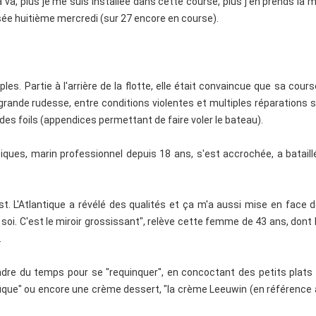
 va, plus je me suis installée dans cette course, plus j'en prends la 
assée huitième mercredi (sur 27 encore en course).
s. Partie à l'arrière de la flotte, elle était convaincue que sa cours
e grande rudesse, entre conditions violentes et multiples réparations 
es foils (appendices permettant de faire voler le bateau).
iques, marin professionnel depuis 18 ans, s'est accrochée, a batail
t. L'Atlantique a révélé des qualités et ça m'a aussi mise en face
soi. C'est le miroir grossissant", relève cette femme de 43 ans, dont 
.
endre du temps pour se "requinquer", en concoctant des petits plats
ifique" ou encore une crème dessert, "la crème Leeuwin (en référence