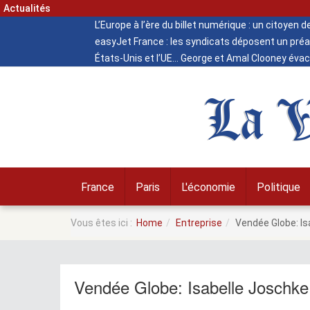
Actualités
L’Europe à l’ère du billet numérique : un citoyen 
easyJet France : les syndicats déposent un préa
États-Unis et l’UE
George et Amal Clooney évacu
La V
France
Paris
L'économie
Politique
Vous êtes ici :
Home
Entreprise
Vendée Globe: Is
Vendée Globe: Isabelle Joschke,