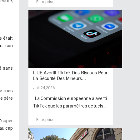
mesure,
Entreprise
e était
sur son
lé sans
L'UE Avertit TikTok Des Risques Pour
La Sécurité Des Mineurs…
Juil 24,2026
 de mes
le père
La Commission européenne a averti
TikTok que les paramètres actuels...
Entreprise
 "super
 au cap