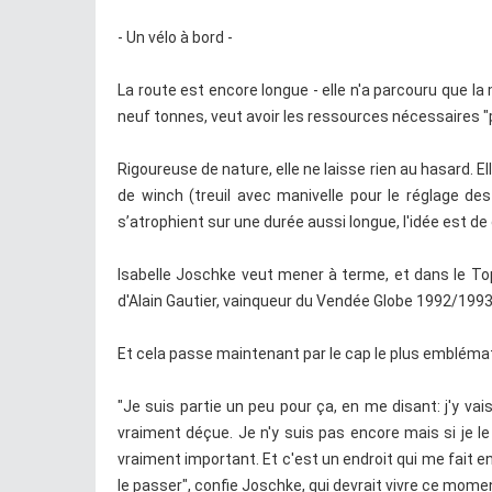
- Un vélo à bord -
La route est encore longue - elle n'a parcouru que l
neuf tonnes, veut avoir les ressources nécessaires "po
Rigoureuse de nature, elle ne laisse rien au hasard. E
de winch (treuil avec manivelle pour le réglage des
s’atrophient sur une durée aussi longue, l'idée est 
Isabelle Joschke veut mener à terme, et dans le Top 
d'Alain Gautier, vainqueur du Vendée Globe 1992/1993
Et cela passe maintenant par le cap le plus emblémati
"Je suis partie un peu pour ça, en me disant: j'y vais
vraiment déçue. Je n'y suis pas encore mais si je le
vraiment important. Et c'est un endroit qui me fait envi
le passer", confie Joschke, qui devrait vivre ce momen