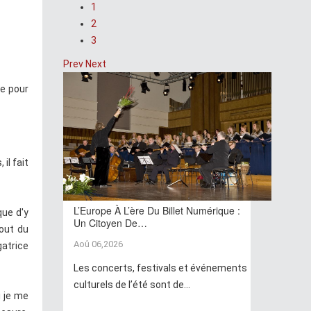
1
2
3
Prev
Next
le pour
il fait
L’Europe À L’ère Du Billet Numérique :
que d'y
Un Citoyen De…
bout du
Aoû 06,2026
gatrice
Les concerts, festivals et événements
culturels de l’été sont de...
i je me