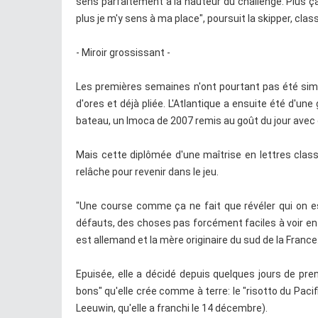
sens parfaitement à la hauteur du challenge. Plus ça
plus je m'y sens à ma place", poursuit la skipper, cl
- Miroir grossissant -
Les premières semaines n'ont pourtant pas été simple
d'ores et déjà pliée. L'Atlantique a ensuite été d'un
bateau, un Imoca de 2007 remis au goût du jour avec d
Mais cette diplômée d'une maîtrise en lettres class
relâche pour revenir dans le jeu.
"Une course comme ça ne fait que révéler qui on es
défauts, des choses pas forcément faciles à voir en 
est allemand et la mère originaire du sud de la France
Epuisée, elle a décidé depuis quelques jours de pr
bons" qu'elle crée comme à terre: le "risotto du Pac
Leeuwin, qu'elle a franchi le 14 décembre).