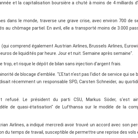
nnée et la capitalisation boursière a chuté à moins de 4 milliards d
es dans le monde, traverse une grave crise, avec environ 700 de s
iés au chômage partiel. En avril, elle a transporté moins de 3.000 pa
 (qui comprend également Austrian Airlines, Brussels Airlines, Eurow
'euros de liquidités par heure. Jour et nuit. Semaine après semaine".
trop, et risque le dépôt de bilan sans injection d'argent frais.
té de blocage d'emblée. "L'Etat n'est pas l'idiot de service qui se 
", disait récemment un responsable SPD, Carsten Schneider, au quotid
t refusé. Le président du parti CSU, Markus Söder, s'est ain
dèle de quasi-étatisation" de Lufthansa sur le modèle de la com
ustrian Airlines, a indiqué mercredi avoir trouvé un accord avec son pe
on du temps de travail, susceptible de permettre une reprise des vols e