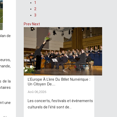
1
2
3
Prev
Next
plan de
'euros,
mande,
L’Europe À L’ère Du Billet Numérique :
s de la
Un Citoyen De…
ntaires
Aoû 06,2026
Les concerts, festivals et événements
ent une
culturels de l’été sont de...