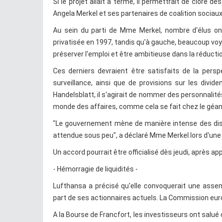
Si le projet allait à terme, il permettrait de clore
Angela Merkel et ses partenaires de coalition socia
Au sein du parti de Mme Merkel, nombre d'élus on
privatisée en 1997, tandis qu'à gauche, beaucoup vo
préserver l'emploi et être ambitieuse dans la réducti
Ces derniers devraient être satisfaits de la per
surveillance, ainsi que de provisions sur les divid
Handelsblatt, il s'agirait de nommer des personnalité
monde des affaires, comme cela se fait chez le géant
"Le gouvernement mène de manière intense des disc
attendue sous peu", a déclaré Mme Merkel lors d'une 
Un accord pourrait être officialisé dès jeudi, après app
- Hémorragie de liquidités -
Lufthansa a précisé qu'elle convoquerait une assem
part de ses actionnaires actuels. La Commission eur
A la Bourse de Francfort, les investisseurs ont salué 