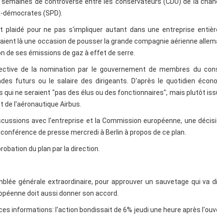
 des semaines de controverse entre les conservateurs (CDU) de la chan
ux-démocrates (SPD).
t plaidé pour ne pas s'impliquer autant dans une entreprise entiè
yaient là une occasion de pousser la grande compagnie aérienne alle
on de ses émissions de gaz à effet de serre.
spective de la nomination par le gouvernement de membres du cons
endes futurs ou le salaire des dirigeants. D'après le quotidien éco
s qui ne seraient "pas des élus ou des fonctionnaires", mais plutôt is
 de l'aéronautique Airbus.
ussions avec l'entreprise et la Commission européenne, une décisi
conférence de presse mercredi à Berlin à propos de ce plan.
robation du plan par la direction.
blée générale extraordinaire, pour approuver un sauvetage qui va di
opéenne doit aussi donner son accord.
ces informations: l'action bondissait de 6% jeudi une heure après l'ouv