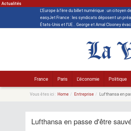
Actualités
L’Europe à l’ère du billet numérique : un citoyen 
easyJet France : les syndicats déposent un préa
États-Unis et l’UE
George et Amal Clooney évacu
La V
France
Paris
L'économie
Politique
Vous êtes ici :
Home
Entreprise
Lufthansa en pas
Lufthansa en passe d'être sauvé