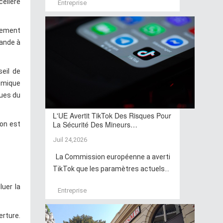
celière
Entreprise
rement
mande à
eil de
nomique
sues du
L'UE Avertit TikTok Des Risques Pour
La Sécurité Des Mineurs…
on est
Juil 24,2026
La Commission européenne a averti
TikTok que les paramètres actuels...
luer la
Entreprise
erture.