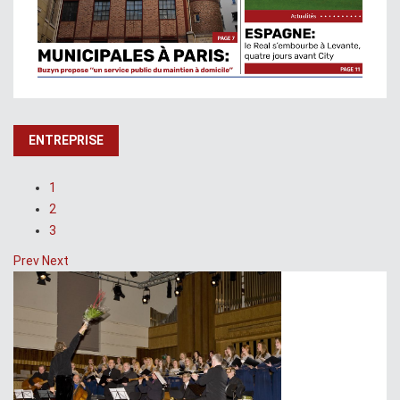
ENTREPRISE
1
2
3
Prev
Next