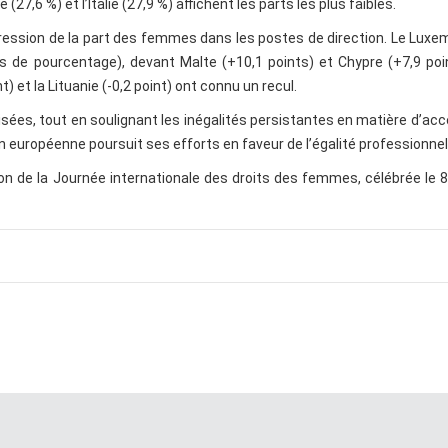
 (27,6 %) et l’Italie (27,9 %) affichent les parts les plus faibles.
gression de la part des femmes dans les postes de direction. Le Lux
ts de pourcentage), devant Malte (+10,1 points) et Chypre (+7,9 poi
nt) et la Lituanie (-0,2 point) ont connu un recul.
ées, tout en soulignant les inégalités persistantes en matière d’ac
 européenne poursuit ses efforts en faveur de l’égalité professionnel
asion de la Journée internationale des droits des femmes, célébrée le 