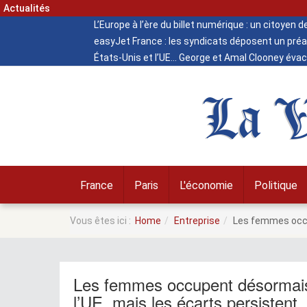
Actualités
L’Europe à l’ère du billet numérique : un citoyen 
easyJet France : les syndicats déposent un préa
États-Unis et l’UE
George et Amal Clooney évacu
La V
France
Paris
L'économie
Politique
Vous êtes ici :
Home
Entreprise
Les femmes occup
Les femmes occupent désormais p
l’UE, mais les écarts persistent