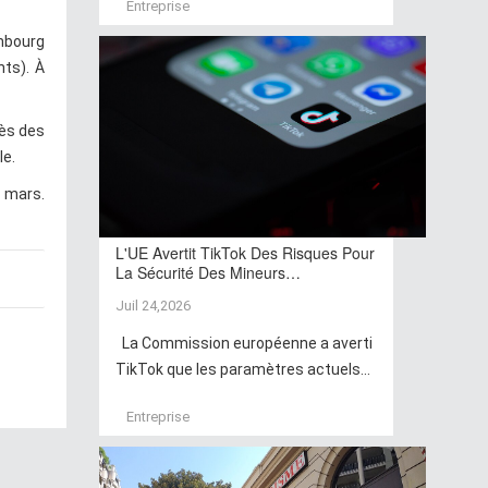
Entreprise
embourg
nts). À
cès des
le.
8 mars.
L'UE Avertit TikTok Des Risques Pour
La Sécurité Des Mineurs…
Juil 24,2026
La Commission européenne a averti
TikTok que les paramètres actuels...
Entreprise