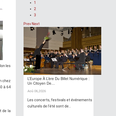
1
2
3
Prev
Next
lon les
L’Europe À L’ère Du Billet Numérique :
on chez
Un Citoyen De…
40 à 64
Aoû 06,2026
Les concerts, festivals et événements
culturels de l’été sont de...
t de la