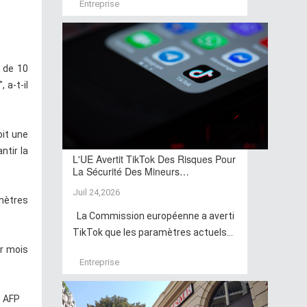
Entreprise
 de 10
 a-t-il
oit une
ntir la
L'UE Avertit TikTok Des Risques Pour
La Sécurité Des Mineurs…
Juil 24,2026
mètres
La Commission européenne a averti
TikTok que les paramètres actuels...
ar mois
Entreprise
. AFP