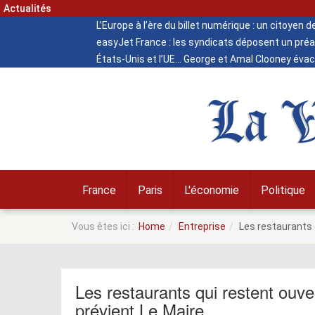
Actualités
L’Europe à l’ère du billet numérique : un citoyen 
easyJet France : les syndicats déposent un préa
États-Unis et l’UE
George et Amal Clooney évacu
La V
France
Paris
L'économie
Politique
Vous êtes ici :
Home
Entreprise
Les restaurants q
Les restaurants qui restent ouver
prévient Le Maire