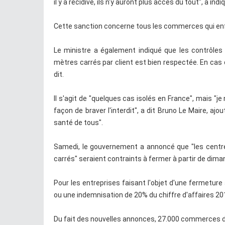
il y a récidive, ils n'y auront plus accès du tout", a ind
Cette sanction concerne tous les commerces qui enfrei
Le ministre a également indiqué que les contrôle
mètres carrés par client est bien respectée. En cas 
dit.
Il s'agit de "quelques cas isolés en France", mais "
façon de braver l'interdit", a dit Bruno Le Maire, ajo
santé de tous".
Samedi, le gouvernement a annoncé que "les centr
carrés" seraient contraints à fermer à partir de dim
Pour les entreprises faisant l'objet d'une fermeture 
ou une indemnisation de 20% du chiffre d'affaires 201
Du fait des nouvelles annonces, 27.000 commerces de 