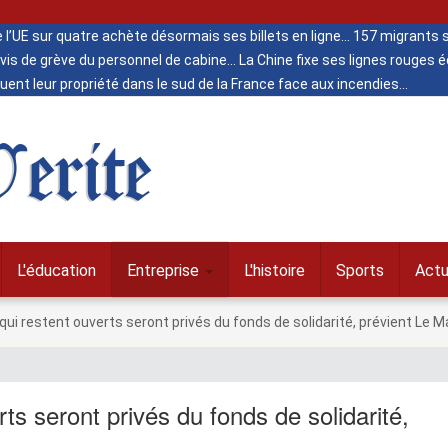
de l’UE sur quatre achète désormais ses billets en ligne
157 migrants s
vis de grève du personnel de cabine
La Chine fixe ses lignes rouges
ent leur propriété dans le sud de la France face aux incendies
erite
L'éducation
Entreprise
L'histoire
Sports
Actu
ui restent ouverts seront privés du fonds de solidarité, prévient Le M
ts seront privés du fonds de solidarité,