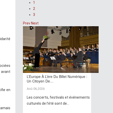
1
2
3
Prev
Next
idarité
sociées
s avant
L’Europe À L’ère Du Billet Numérique :
Un Citoyen De…
Aoû 06,2026
ifie en
Les concerts, festivals et événements
culturels de l’été sont de...
 jamais