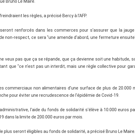
iqué Bruno Le Maire.
ndraient les règles, a précisé Bercy à l'AFP.
s seront renforcés dans les commerces pour s'assurer que la jauge
de non-respect, ce sera "une amende d'abord, une fermeture ensuite",
je ne veux pas que ça se répande, que ça devienne soit une habitude, s
utant que "ce n'est pas un interdit, mais une règle collective pour gara
es commerciaux non alimentaires d'une surface de plus de 20.000 
anche pour éviter une recrudescence de l'épidémie de Covid-19.
administrative, l'aide du fonds de solidarité s'élève à 10.000 euros p
9 dans la limite de 200.000 euros par mois.
plus seront éligibles au fonds de solidarité, a précisé Bruno Le Maire