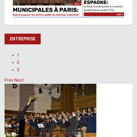
ENTREPRISE
1
2
3
Prev
Next