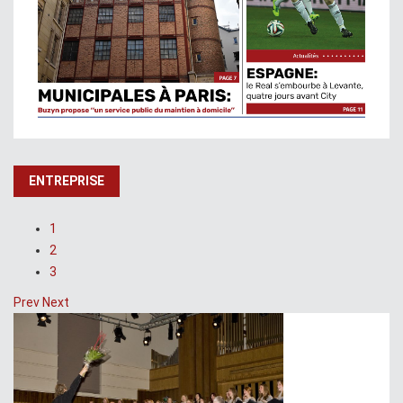
ENTREPRISE
1
2
3
Prev
Next