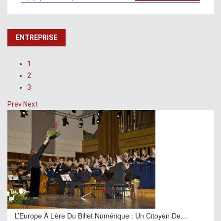
ENTREPRISE
1
2
3
Prev
Next
L’Europe À L’ère Du Billet Numérique : Un Citoyen De…