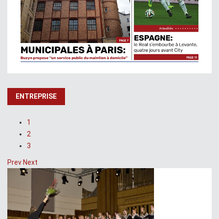
ENTREPRISE
1
2
3
Prev
Next