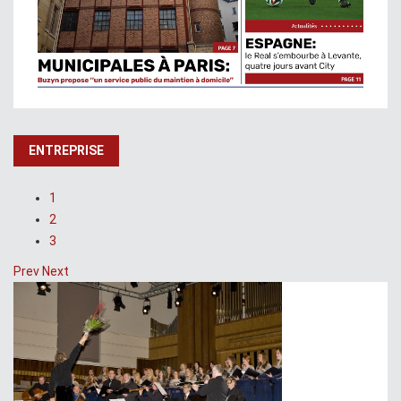
ENTREPRISE
1
2
3
Prev
Next