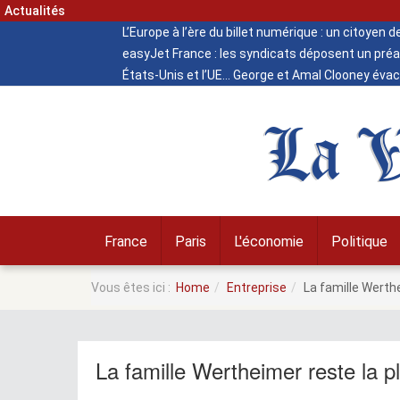
Actualités
L’Europe à l’ère du billet numérique : un citoyen 
easyJet France : les syndicats déposent un préa
États-Unis et l’UE
George et Amal Clooney évacu
La V
France
Paris
L'économie
Politique
Vous êtes ici :
Home
Entreprise
La famille Werthe
La famille Wertheimer reste la p