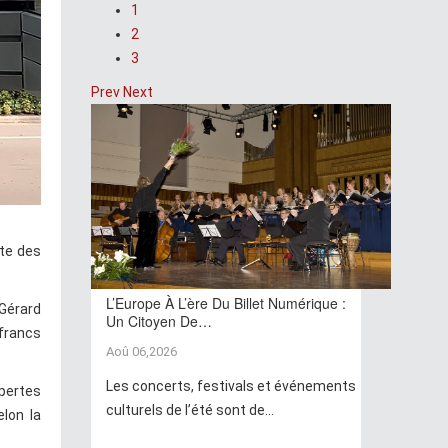
1
2
3
Prev
Next
ste des
L’Europe À L’ère Du Billet Numérique :
Gérard
Un Citoyen De…
 francs
Aoû 06,2026
Les concerts, festivals et événements
pertes
culturels de l’été sont de...
lon la