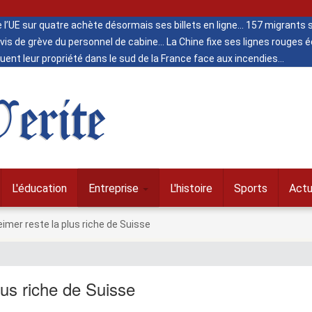
de l’UE sur quatre achète désormais ses billets en ligne
157 migrants s
vis de grève du personnel de cabine
La Chine fixe ses lignes rouges
ent leur propriété dans le sud de la France face aux incendies
erite
L'éducation
Entreprise
L'histoire
Sports
Actu
imer reste la plus riche de Suisse
lus riche de Suisse