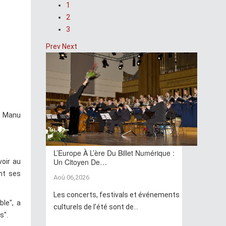
1
2
3
Prev
Next
zz Manu
L’Europe À L’ère Du Billet Numérique :
Un Citoyen De…
voir au
ant ses
Aoû 06,2026
Les concerts, festivals et événements
ble", a
culturels de l’été sont de...
s".