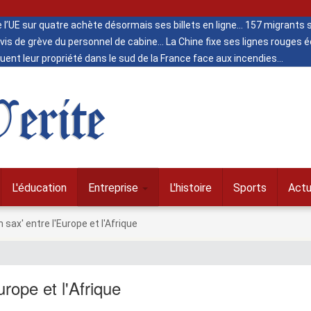
de l’UE sur quatre achète désormais ses billets en ligne
157 migrants s
vis de grève du personnel de cabine
La Chine fixe ses lignes rouges
ent leur propriété dans le sud de la France face aux incendies
erite
L'éducation
Entreprise
L'histoire
Sports
Actu
sax' entre l'Europe et l'Afrique
rope et l'Afrique