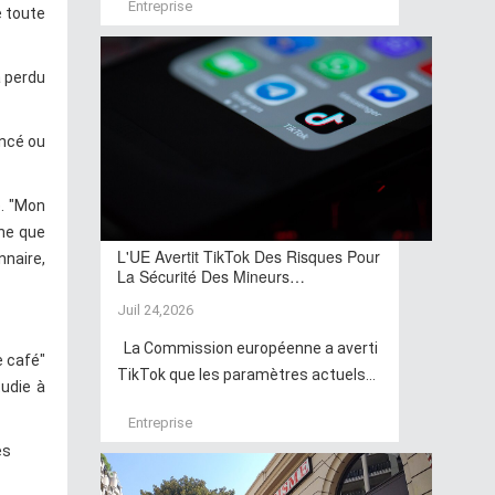
Entreprise
e toute
a perdu
oncé ou
. "Mon
che que
L'UE Avertit TikTok Des Risques Pour
nnaire,
La Sécurité Des Mineurs…
Juil 24,2026
La Commission européenne a averti
e café"
TikTok que les paramètres actuels...
tudie à
Entreprise
es