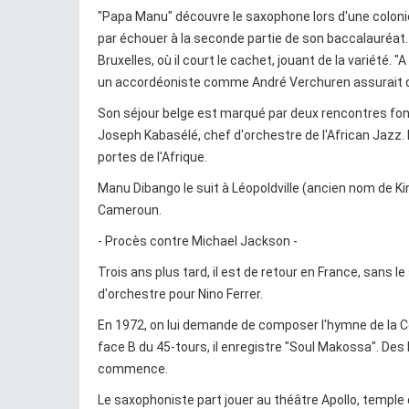
"Papa Manu" découvre le saxophone lors d'une colonie
par échouer à la seconde partie de son baccalauréat. S
Bruxelles, où il court le cachet, jouant de la variété. 
un accordéoniste comme André Verchuren assurait qu
Son séjour belge est marqué par deux rencontres fond
Joseph Kabasélé, chef d'orchestre de l'African Jazz.
portes de l'Afrique.
Manu Dibango le suit à Léopoldville (ancien nom de Kin
Cameroun.
- Procès contre Michael Jackson -
Trois ans plus tard, il est de retour en France, sans le
d'orchestre pour Nino Ferrer.
En 1972, on lui demande de composer l'hymne de la Cou
face B du 45-tours, il enregistre "Soul Makossa". De
commence.
Le saxophoniste part jouer au théâtre Apollo, temple