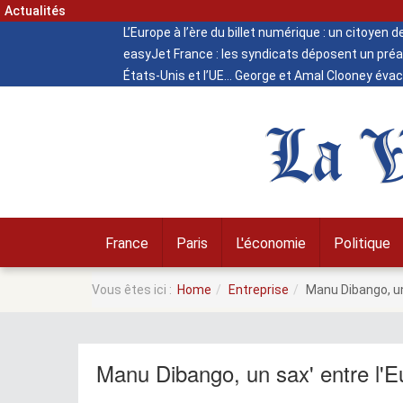
Actualités
L’Europe à l’ère du billet numérique : un citoyen 
easyJet France : les syndicats déposent un préa
États-Unis et l’UE
George et Amal Clooney évacu
La V
France
Paris
L'économie
Politique
Vous êtes ici :
Home
Entreprise
Manu Dibango, un 
Manu Dibango, un sax' entre l'Eu