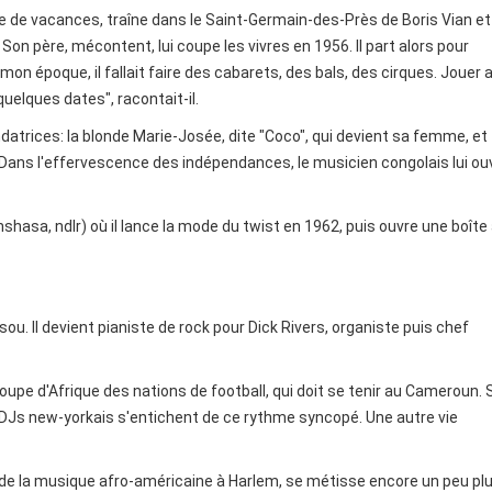
 de vacances, traîne dans le Saint-Germain-des-Près de Boris Vian et 
on père, mécontent, lui coupe les vivres en 1956. Il part alors pour
"A mon époque, il fallait faire des cabarets, des bals, des cirques. Jouer 
elques dates", racontait-il.
atrices: la blonde Marie-Josée, dite "Coco", qui devient sa femme, et
 Dans l'effervescence des indépendances, le musicien congolais lui ou
shasa, ndlr) où il lance la mode du twist en 1962, puis ouvre une boîte
 sou. Il devient pianiste de rock pour Dick Rivers, organiste puis chef
pe d'Afrique des nations de football, qui doit se tenir au Cameroun. S
s DJs new-yorkais s'entichent de ce rythme syncopé. Une autre vie
 de la musique afro-américaine à Harlem, se métisse encore un peu pl