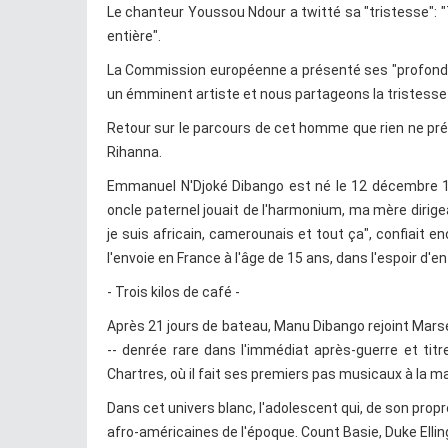
Le chanteur Youssou Ndour a twitté sa "tristesse": "T
entière".
La Commission européenne a présenté ses "profondes
un émminent artiste et nous partageons la tristesse
Retour sur le parcours de cet homme que rien ne préd
Rihanna.
Emmanuel N'Djoké Dibango est né le 12 décembre 19
oncle paternel jouait de l'harmonium, ma mère dirige
je suis africain, camerounais et tout ça", confiait e
l'envoie en France à l'âge de 15 ans, dans l'espoir d'e
- Trois kilos de café -
Après 21 jours de bateau, Manu Dibango rejoint Marsei
-- denrée rare dans l'immédiat après-guerre et titre
Chartres, où il fait ses premiers pas musicaux à la ma
Dans cet univers blanc, l'adolescent qui, de son propre
afro-américaines de l'époque. Count Basie, Duke Ellin