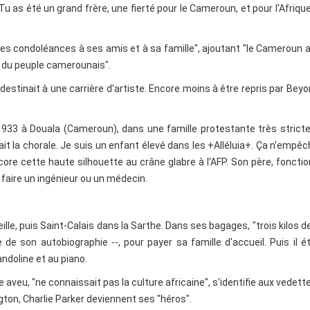
u as été un grand frère, une fierté pour le Cameroun, et pour l'Afriqu
 condoléances à ses amis et à sa famille", ajoutant "le Cameroun 
 du peuple camerounais".
estinait à une carrière d'artiste. Encore moins à être repris par Bey
33 à Douala (Cameroun), dans une famille protestante très stricte
ait la chorale. Je suis un enfant élevé dans les +Alléluia+. Ça n'empê
ncore cette haute silhouette au crâne glabre à l'AFP. Son père, fonctio
n faire un ingénieur ou un médecin.
lle, puis Saint-Calais dans la Sarthe. Dans ses bagages, "trois kilos d
 de son autobiographie --, pour payer sa famille d'accueil. Puis il é
ndoline et au piano.
 aveu, "ne connaissait pas la culture africaine", s'identifie aux vedett
gton, Charlie Parker deviennent ses "héros".