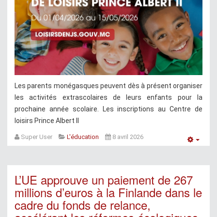
Les parents monégasques peuvent dès à présent organiser
les activités extrascolaires de leurs enfants pour la
prochaine année scolaire. Les inscriptions au Centre de
loisirs Prince Albert II
Super User
L'éducation
8 avril 2026
Empt
L’UE approuve un paiement de 267
millions d’euros à la Finlande dans le
cadre du fonds de relance,