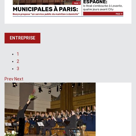
ENTREPRISE
1
2
3
Prev
Next