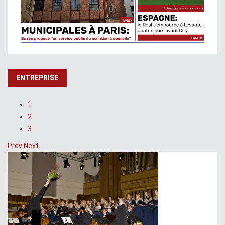
ENTREPRISE
1
2
3
Prev
Next