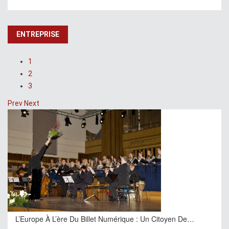
ENTREPRISE
1
2
3
Prev
Next
L’Europe À L’ère Du Billet Numérique : Un Citoyen De…