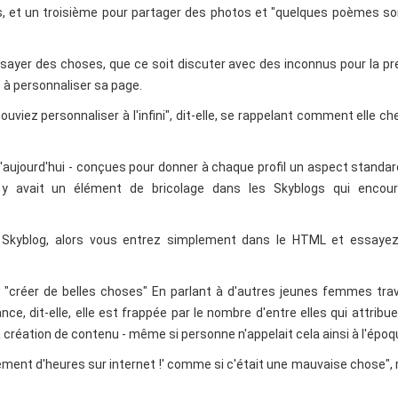
es, et un troisième pour partager des photos et "quelques poèmes s
essayer des choses, que ce soit discuter avec des inconnus pour la p
e à personnaliser sa page.
pouviez personnaliser à l'infini", dit-elle, se rappelant comment elle ch
'aujourd'hui - conçues pour donner à chaque profil un aspect standa
l y avait un élément de bricolage dans les Skyblogs qui encour
e Skyblog, alors vous entrez simplement dans le HTML et essayez
 "créer de belles choses" En parlant à d'autres jeunes femmes trav
ce, dit-elle, elle est frappée par le nombre d'entre elles qui attribu
 création de contenu - même si personne n'appelait cela ainsi à l'époq
ment d'heures sur internet !' comme si c'était une mauvaise chose", ri