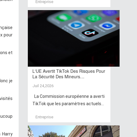
Entreprise
ançaise
ux pour
ions et
L'UE Avertit TikTok Des Risques Pour
La Sécurité Des Mineurs…
donc je
Juil 24,2026
La Commission européenne a averti
visités
TikTok que les paramètres actuels...
eaucoup
Entreprise
s Harry