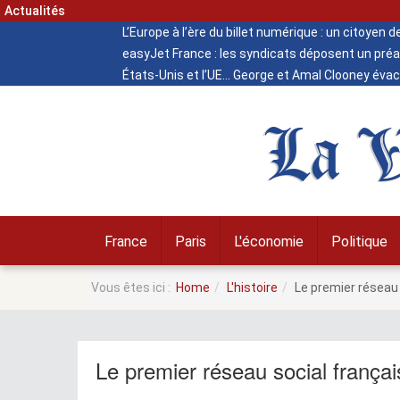
Actualités
L’Europe à l’ère du billet numérique : un citoyen 
easyJet France : les syndicats déposent un préa
États-Unis et l’UE
George et Amal Clooney évacu
La V
France
Paris
L'économie
Politique
Vous êtes ici :
Home
L'histoire
Le premier réseau 
Le premier réseau social frança