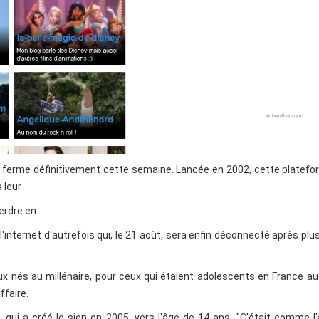
g, ferme définitivement cette semaine. Lancée en 2002, cette platef
 leur
erdre en
l'internet d'autrefois qui, le 21 août, sera enfin déconnecté après plu
ux nés au millénaire, pour ceux qui étaient adolescents en France a
ffaire.
, qui a créé le sien en 2005, vers l'âge de 14 ans. "C'était comme l