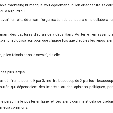
sable marketing numérique, voit également un lien direct entre sa carr
squ'à aujourd'hui.
avoir", dit-elle, décrivant l'organisation de concours et la collaborati
prenant des captures d'écran de vidéos Harry Potter et en assembla
son nom d'utilisateur pour que chaque fois que d'autres les repostaien
 les faisais sans le savoir", dit-elle.
nes plus larges.
ernet - "remplacer le E par 3, mettre beaucoup de X partout, beaucoup
autés qui dépendaient des intérêts ou des opinions politiques, pas
vie personnelle poster en ligne, et testaient comment cela se tradui
ikimedia commons.