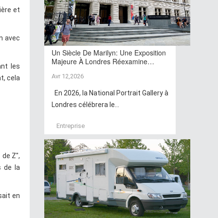
ière et
on avec
Un Siècle De Marilyn: Une Exposition
Majeure À Londres Réexamine…
nt les
Avr 12,2026
t, cela
En 2026, la National Portrait Gallery à
Londres célébrera le...
Entreprise
 de Z",
 de la
sait en