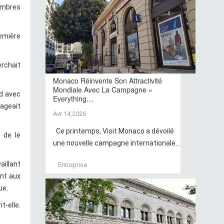
ombres
remière
erchait
Monaco Réinvente Son Attractivité
Mondiale Avec La Campagne «
rd avec
Everything…
ageait
Avr 14,2026
Ce printemps, Visit Monaco a dévoilé
 de le
une nouvelle campagne internationale...
aillant
Entreprise
ent aux
ue.
t-elle.