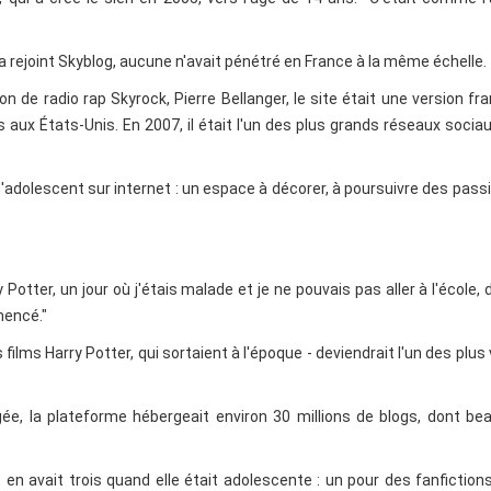
a rejoint Skyblog, aucune n'avait pénétré en France à la même échelle.
n de radio rap Skyrock, Pierre Bellanger, le site était une version fr
aux États-Unis. En 2007, il était l'un des plus grands réseaux socia
 d'adolescent sur internet : un espace à décorer, à poursuivre des pass
tter, un jour où j'étais malade et je ne pouvais pas aller à l'école, 
mencé."
 films Harry Potter, qui sortaient à l'époque - deviendrait l'un des plus 
ée, la plateforme hébergeait environ 30 millions de blogs, dont b
e, en avait trois quand elle était adolescente : un pour des fanfiction