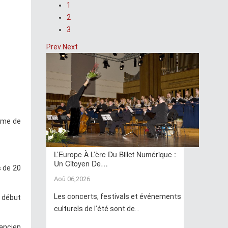
1
2
3
Prev
Next
orme de
L’Europe À L’ère Du Billet Numérique :
Un Citoyen De…
s de 20
Aoû 06,2026
Les concerts, festivals et événements
u début
culturels de l’été sont de...
'ancien