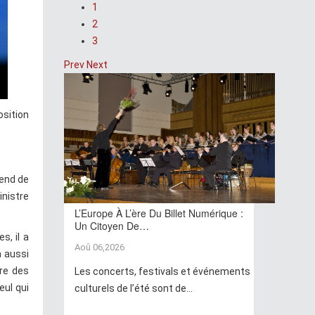
1
2
3
Prev
Next
osition
rend de
inistre
L’Europe À L’ère Du Billet Numérique :
Un Citoyen De…
s, il a
Aoû 06,2026
a aussi
ère des
Les concerts, festivals et événements
eul qui
culturels de l’été sont de...