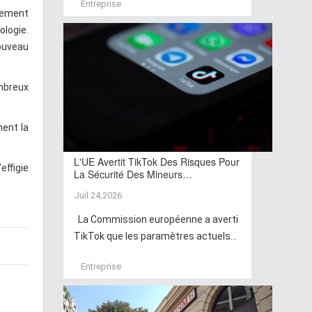
Entreprise
nnement
ologie.
Nouveau
mbreux
nent la
L'UE Avertit TikTok Des Risques Pour
effigie
La Sécurité Des Mineurs…
Juil 24,2026
La Commission européenne a averti
TikTok que les paramètres actuels...
Entreprise