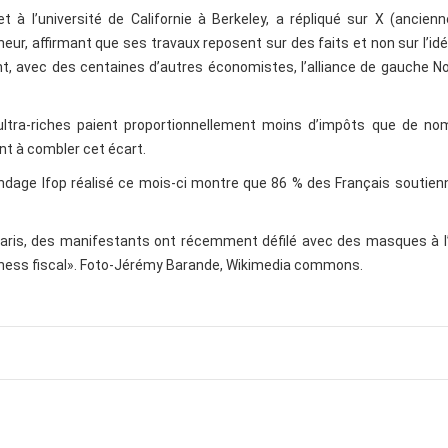
 à l’université de Californie à Berkeley, a répliqué sur X (ancie
heur, affirmant que ses travaux reposent sur des faits et non sur l’idé
ent, avec des centaines d’autres économistes, l’alliance de gauche 
 ultra-riches paient proportionnellement moins d’impôts que de no
ent à combler cet écart.
sondage Ifop réalisé ce mois-ci montre que 86 % des Français soutien
À Paris, des manifestants ont récemment défilé avec des masques à l’
tness fiscal». Foto-Jérémy Barande, Wikimedia commons.