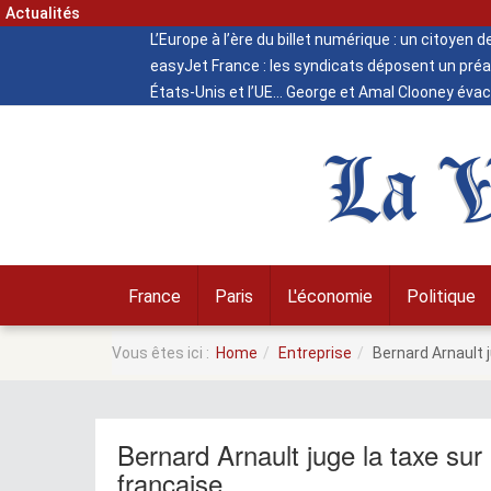
Actualités
L’Europe à l’ère du billet numérique : un citoyen 
easyJet France : les syndicats déposent un préa
États-Unis et l’UE
George et Amal Clooney évacu
La V
France
Paris
L'économie
Politique
Vous êtes ici :
Home
Entreprise
Bernard Arnault 
Bernard Arnault juge la taxe sur
française