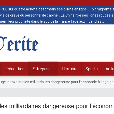
de l’UE sur quatre achète désormais ses billets en ligne
157 migrants s
vis de grève du personnel de cabine
La Chine fixe ses lignes rouges
ent leur propriété dans le sud de la France face aux incendies
erite
L'éducation
Entreprise
L'histoire
Sports
Actu
juge la taxe sur les milliardaires dangereuse pour l’économie française
 les milliardaires dangereuse pour l’économ