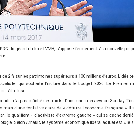
t PDG du géant du luxe LVMH, s’oppose fermement à la nouvelle prop
our
de 2 % sur les patrimoines supérieurs à 100 millions d’euros. L’idée p
ialiste, qui souhaite l’inclure dans le budget 2026. Le Premier m
e s’il refuse.
 monde, n’a pas mâché ses mots. Dans une interview au Sunday Time
 mais d’une tentative claire de « détruire l’économie française ». Il 
jet, le qualifiant « d’activiste d’extrême gauche » qui se cache derri
gie. Selon Arnault, le système économique libéral actuel est « le s