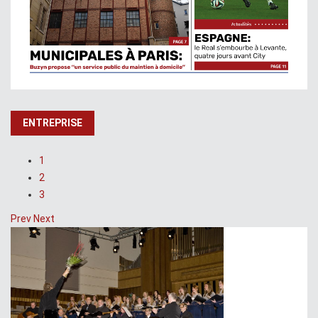
ENTREPRISE
1
2
3
Prev
Next