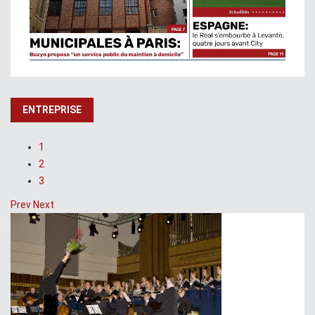
ENTREPRISE
1
2
3
Prev
Next