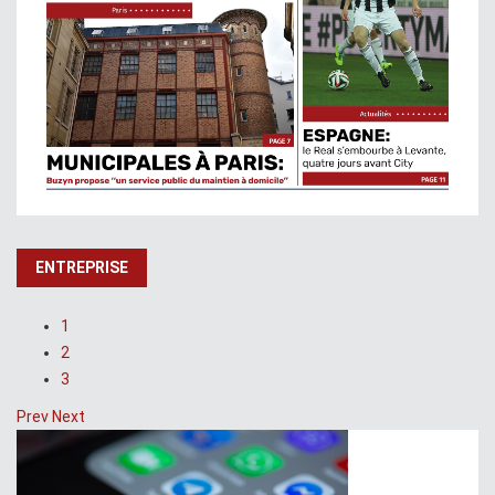
ENTREPRISE
1
2
3
Prev
Next