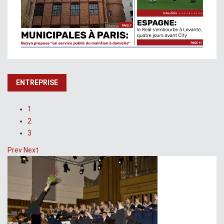
ENTREPRISE
1
2
3
Prev
Next