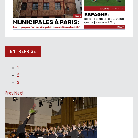
ENTREPRISE
1
2
3
Prev
Next