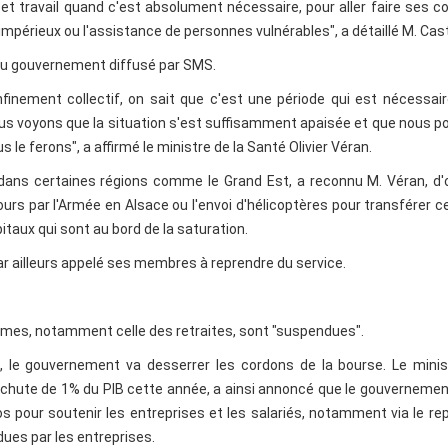
t travail quand c'est absolument nécessaire, pour aller faire ses c
 impérieux ou l'assistance de personnes vulnérables", a détaillé M. Cas
du gouvernement diffusé par SMS.
inement collectif, on sait que c'est une période qui est nécessair
s nous voyons que la situation s'est suffisamment apaisée et que nous 
le ferons", a affirmé le ministre de la Santé Olivier Véran.
e" dans certaines régions comme le Grand Est, a reconnu M. Véran, d
s par l'Armée en Alsace ou l'envoi d'hélicoptères pour transférer c
itaux qui sont au bord de la saturation.
ar ailleurs appelé ses membres à reprendre du service.
ormes, notamment celle des retraites, sont "suspendues".
e, le gouvernement va desserrer les cordons de la bourse. Le mini
e chute de 1% du PIB cette année, a ainsi annoncé que le gouvernement
s pour soutenir les entreprises et les salariés, notamment via le re
dues par les entreprises.