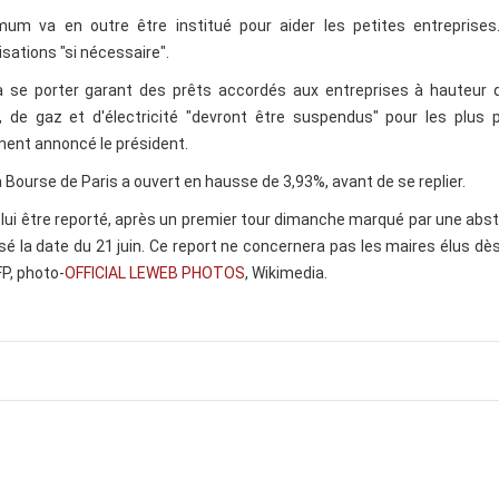
mum va en outre être institué pour aider les petites entreprises.
sations "si nécessaire".
at va se porter garant des prêts accordés aux entreprises à hauteur
u, de gaz et d'électricité "devront être suspendus" pour les plus 
ement annoncé le président.
a Bourse de Paris a ouvert en hausse de 3,93%, avant de se replier.
 lui être reporté, après un premier tour dimanche marqué par une abs
sé la date du 21 juin. Ce report ne concernera pas les maires élus dès
P, photo-
OFFICIAL LEWEB PHOTOS
, Wikimedia.