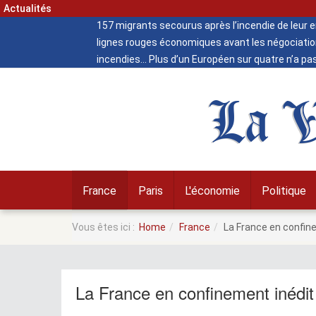
Actualités
157 migrants secourus après l’incendie de leur
lignes rouges économiques avant les négociatio
incendies
Plus d’un Européen sur quatre n’a pa
La V
France
Paris
L'économie
Politique
Vous êtes ici :
Home
France
La France en confine
La France en confinement inédit