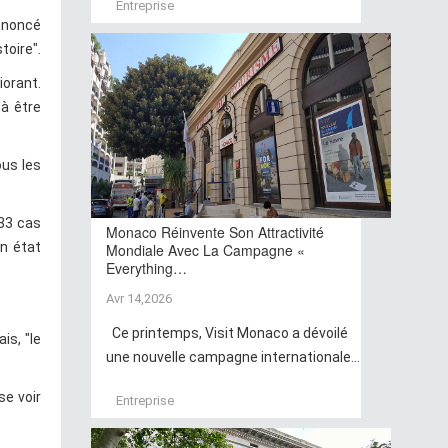
Entreprise
annoncé
toire".
iorant.
 à être
ous les
633 cas
Monaco Réinvente Son Attractivité
en état
Mondiale Avec La Campagne «
Everything…
Avr 14,2026
Ce printemps, Visit Monaco a dévoilé
is, "le
une nouvelle campagne internationale...
se voir
Entreprise