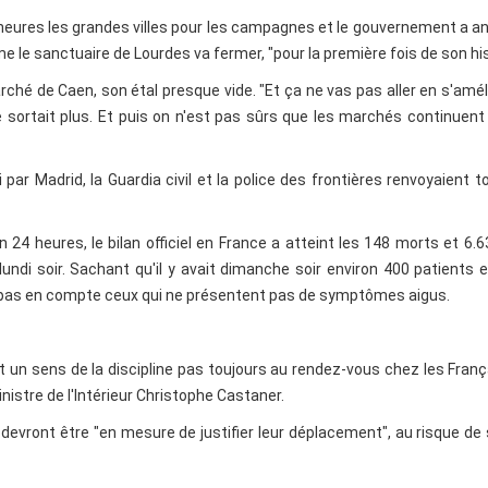
eures les grandes villes pour les campagnes et le gouvernement a 
e le sanctuaire de Lourdes va fermer, "pour la première fois de son his
arché de Caen, son étal presque vide. "Et ça ne vas pas aller en s'amél
 sortait plus. Et puis on n'est pas sûrs que les marchés continuent
 par Madrid, la Guardia civil et la police des frontières renvoyaient t
24 heures, le bilan officiel en France a atteint les 148 morts et 6.
 lundi soir. Sachant qu'il y avait dimanche soir environ 400 patients 
nd pas en compte ceux qui ne présentent pas de symptômes aigus.
t un sens de la discipline pas toujours au rendez-vous chez les França
inistre de l'Intérieur Christophe Castaner.
evront être "en mesure de justifier leur déplacement", au risque de 