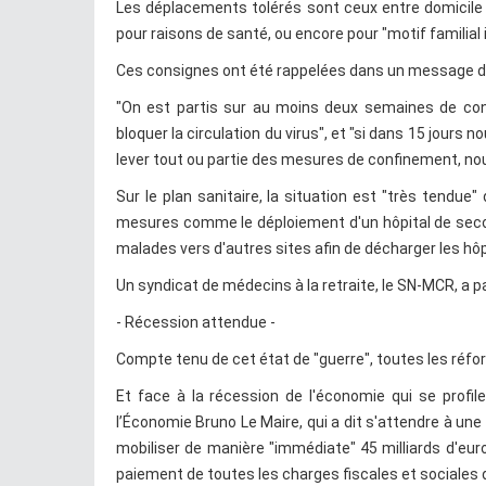
Les déplacements tolérés sont ceux entre domicile e
pour raisons de santé, ou encore pour "motif familial
Ces consignes ont été rappelées dans un message 
"On est partis sur au moins deux semaines de conf
bloquer la circulation du virus", et "si dans 15 jour
lever tout ou partie des mesures de confinement, nous 
Sur le plan sanitaire, la situation est "très tendu
mesures comme le déploiement d'un hôpital de secour
malades vers d'autres sites afin de décharger les hôp
Un syndicat de médecins à la retraite, le SN-MCR, a p
- Récession attendue -
Compte tenu de cet état de "guerre", toutes les réf
Et face à la récession de l'économie qui se profil
l’Économie Bruno Le Maire, qui a dit s'attendre à un
mobiliser de manière "immédiate" 45 milliards d'euro
paiement de toutes les charges fiscales et sociales 