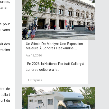
ourses,
taner.
e pour
pouvons
Un Siècle De Marilyn: Une Exposition
'où des
Majeure À Londres Réexamine…
ertains
Avr 12,2026
En 2026, la National Portrait Gallery à
Londres célébrera le...
Entreprise
stre de
 allait
port du