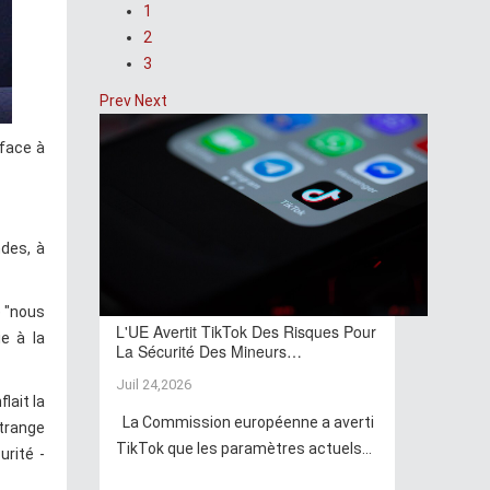
1
2
3
Prev
Next
 face à
des, à
e "nous
L'UE Avertit TikTok Des Risques Pour
e à la
La Sécurité Des Mineurs…
Juil 24,2026
lait la
La Commission européenne a averti
trange
TikTok que les paramètres actuels...
urité -