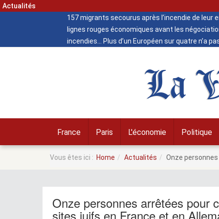
Actualités
157 migrants secourus après l’incendie de leur
lignes rouges économiques avant les négociatio
incendies
Plus d’un Européen sur quatre n’a pa
La V
France
Paris
L'économie
Politique
Vous êtes ici :
Home
Actualités
Onze personnes a
Onze personnes arrêtées pour c
sites juifs en France et en Alle