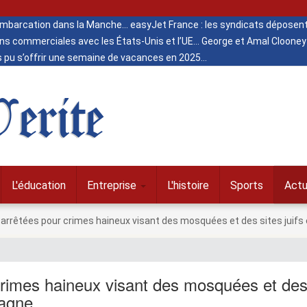
 embarcation dans la Manche
easyJet France : les syndicats déposent
ns commerciales avec les États-Unis et l’UE
George et Amal Clooney 
s pu s’offrir une semaine de vacances en 2025
erite
L'éducation
Entreprise
L'histoire
Sports
Actu
rrêtées pour crimes haineux visant des mosquées et des sites juifs
rimes haineux visant des mosquées et de
magne