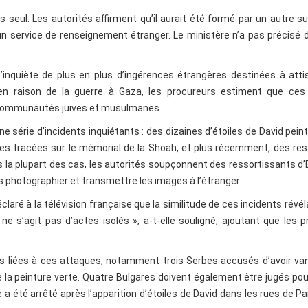
 seul. Les autorités affirment qu’il aurait été formé par un autre s
 d’un service de renseignement étranger. Le ministère n’a pas précisé 
’inquiète de plus en plus d’ingérences étrangères destinées à atti
 en raison de la guerre à Gaza, les procureurs estiment que ces
e communautés juives et musulmanes.
e série d’incidents inquiétants : des dizaines d’étoiles de David pein
es tracées sur le mémorial de la Shoah, et plus récemment, des res
a plupart des cas, les autorités soupçonnent des ressortissants d
les photographier et transmettre les images à l’étranger.
aré à la télévision française que la similitude de ces incidents révél
ne s’agit pas d’actes isolés », a-t-elle souligné, ajoutant que les 
nes liées à ces attaques, notamment trois Serbes accusés d’avoir va
la peinture verte. Quatre Bulgares doivent également être jugés pou
 été arrêté après l’apparition d’étoiles de David dans les rues de Par