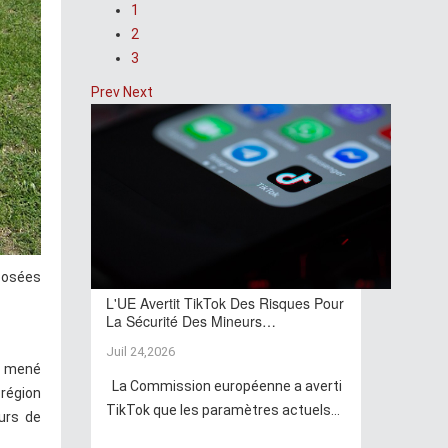
1
2
3
Prev
Next
posées
L'UE Avertit TikTok Des Risques Pour
La Sécurité Des Mineurs…
Juil 24,2026
ir mené
La Commission européenne a averti
 région
TikTok que les paramètres actuels...
eurs de