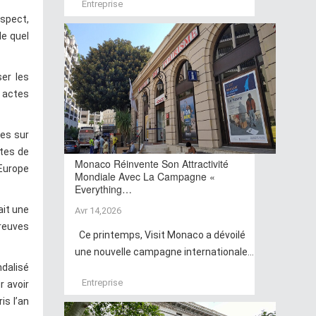
Entreprise
uspect,
de quel
ser les
 actes
tes sur
tes de
Monaco Réinvente Son Attractivité
’Europe
Mondiale Avec La Campagne «
Everything…
ait une
Avr 14,2026
preuves
Ce printemps, Visit Monaco a dévoilé
une nouvelle campagne internationale...
ndalisé
Entreprise
r avoir
is l’an