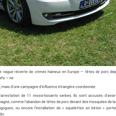
ne vague récente de crimes haineux en Europe — têtes de porc dé
ifs — ne
ie, mais d’une campagne d’influence étrangère coordonnée.
 l’arrestation de 11 ressortissants serbes. Ils sont accusés d’avo
lemagne, comme l’abandon de têtes de porc devant des mosquées de la
agogues, ou encore l’installation de « squelettes en béton » port
in.