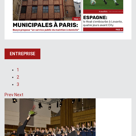
ENTREPRISE
1
2
3
Prev
Next