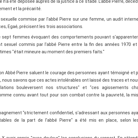
n'a été déposée auprès de la justice à ce stade. L'abbé Pierre, décéd
ement et la précarité.
 sexuelle commise par l'abbé Pierre sur une femme, un audit intern
ces, Egaé, précisent les trois associations.
es de sept femmes évoquant des comportements pouvant s'apparenter
t sexuel commis par l'abbé Pierre entre la fin des années 1970 et 
ictimes "était mineure au moment des premiers faits."
n Abbé Pierre saluent le courage des personnes ayant témoigné et 
ons, nous savons que ces actes intolérables ont laissé des traces et no
vélations bouleversent nos structures" et "ces agissements ch
omme connu avant tout pour son combat contre la pauvreté, la mis
pagnement "strictement confidentiel, s'adressant aux personnes ay
les de la part de l'abbé Pierre" a été mis en place, selon les