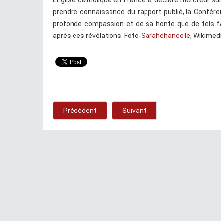
L'Église catholique en France a déclaré mercredi su
prendre connaissance du rapport publié, la Confér
profonde compassion et de sa honte que de tels fa
après ces révélations. Foto-
Sarahchancelle
, Wikime
Précédent
Suivant