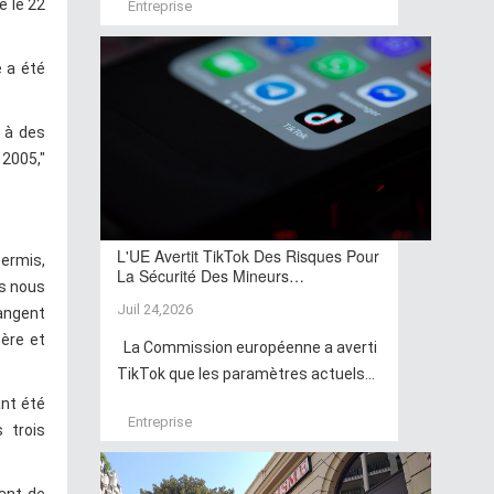
é le 22
Entreprise
e a été
 à des
2005,"
L'UE Avertit TikTok Des Risques Pour
permis,
La Sécurité Des Mineurs…
us nous
Juil 24,2026
angent
ère et
La Commission européenne a averti
TikTok que les paramètres actuels...
ant été
Entreprise
 trois