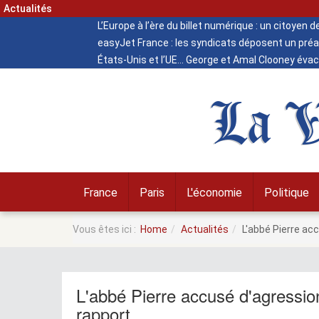
Actualités
L’Europe à l’ère du billet numérique : un citoyen 
easyJet France : les syndicats déposent un préa
États-Unis et l’UE
George et Amal Clooney évacu
La V
France
Paris
L'économie
Politique
Vous êtes ici :
Home
Actualités
L'abbé Pierre ac
L'abbé Pierre accusé d'agressio
rapport