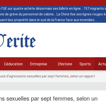
de l’UE sur quatre achète désormais ses billets en ligne
157 migrants s
vis de grève du personnel de cabine
La Chine fixe ses lignes rouges
ent leur propriété dans le sud de la France face aux incendies
erite
L'éducation
Entreprise
L'histoire
Sports
Actu
cusé d'agressions sexuelles par sept femmes, selon un rapport
ns sexuelles par sept femmes, selon un