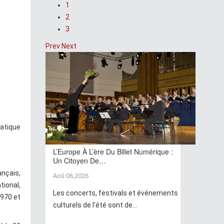
1
2
3
Prev
Next
matique
L’Europe À L’ère Du Billet Numérique :
Un Citoyen De…
ançais,
Aoû 06,2026
ional,
Les concerts, festivals et événements
970 et
culturels de l’été sont de...