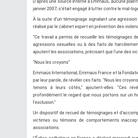
D'après une source interne à Emmaüs, aucune plainte 
janvier 2007, s’était engagé à lutter contre le mal-log
À la suite d'un témoignage signalant une agression
réalisé par le cabinet expert en prévention des violen
"Ce travail a permis de recueillir les témoignag
agressions sexuelles ou à des faits de harcèlemen
ajoutent les associations, précisant que l'une des v
"Nous les croyons"
Emmaüs International, Emmaüs France et la Fondatio
par leur parole, de révéler ces faits. "Nous les croy
tenons à leurs côtés," ajoutent-elles. "Ces ré
profondément le regard que nous portons sur un h
l'exclusion."
Un dispositif de recueil de témoignages et d'accom
victimes ou témoins de comportements inacceptab
associations.