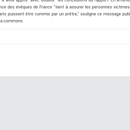
r X avoir appris "avec douleur" les conclusions du rapport. En atten
ence des évêques de France "tient à assurer les personnes victimes
its puissent être commis par un prêtre," souligne ce message publ
dia commons.