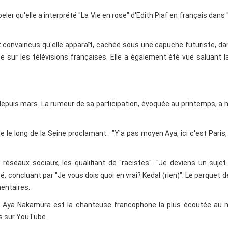
ler qu'elle a interprété "La Vie en rose" d'Edith Piaf en français dans 
 convaincus qu'elle apparaît, cachée sous une capuche futuriste, d
 sur les télévisions françaises. Elle a également été vue saluant l
 depuis mars. La rumeur de sa participation, évoquée au printemps, a 
e le long de la Seine proclamant : "Y'a pas moyen Aya, ici c'est Paris,
seaux sociaux, les qualifiant de "racistes". "Je deviens un sujet 
cé, concluant par "Je vous dois quoi en vrai? Kedal (rien)". Le parquet d
entaires.
e Aya Nakamura est la chanteuse francophone la plus écoutée au 
es sur YouTube.