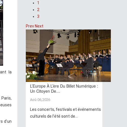
1
2
3
Prev
Next
ant la
L’Europe À L’ère Du Billet Numérique :
Un Citoyen De…
 Paris,
Aoû 06,2026
teuses
Les concerts, festivals et événements
culturels de l’été sont de...
rs d'un