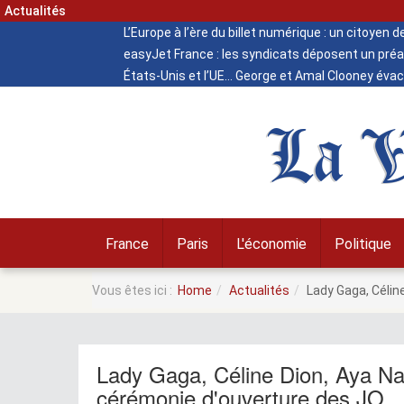
Actualités
L’Europe à l’ère du billet numérique : un citoyen 
easyJet France : les syndicats déposent un préa
États-Unis et l’UE
George et Amal Clooney évacu
La V
France
Paris
L'économie
Politique
Vous êtes ici :
Home
Actualités
Lady Gaga, Célin
Lady Gaga, Céline Dion, Aya Nak
cérémonie d'ouverture des JO