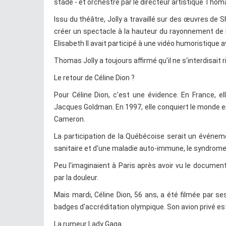
stade - et orchestré par le directeur artistique Thoma
Issu du théâtre, Jolly a travaillé sur des œuvres de 
créer un spectacle à la hauteur du rayonnement de l
Elisabeth II avait participé à une vidéo humoristique
Thomas Jolly a toujours affirmé qu'il ne s'interdisait ri
Le retour de Céline Dion ?
Pour Céline Dion, c'est une évidence. En France, e
Jacques Goldman. En 1997, elle conquiert le monde ent
Cameron.
La participation de la Québécoise serait un événemen
sanitaire et d'une maladie auto-immune, le syndrome 
Peu l'imaginaient à Paris après avoir vu le document
par la douleur.
Mais mardi, Céline Dion, 56 ans, a été filmée par s
badges d'accréditation olympique. Son avion privé est 
La rumeur Lady Gaga