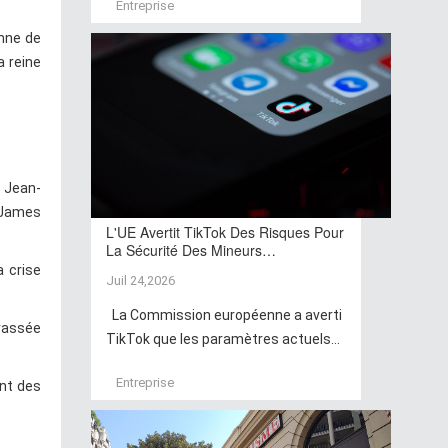
Entreprise
onne de
a reine
r Jean-
e James
L'UE Avertit TikTok Des Risques Pour
La Sécurité Des Mineurs…
a crise
Juil 24,2026
La Commission européenne a averti
rrassée
TikTok que les paramètres actuels...
Entreprise
ant des