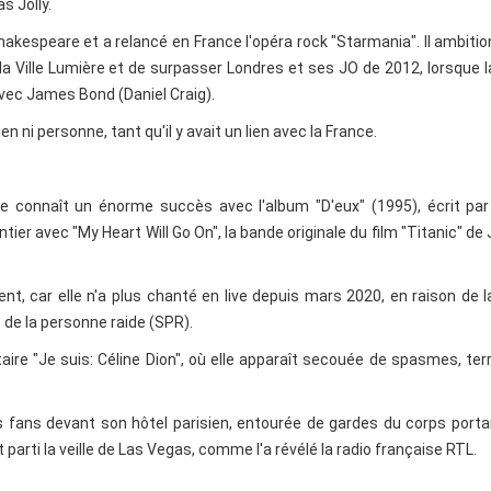
s Jolly.
Shakespeare et a relancé en France l'opéra rock "Starmania". Il ambiti
a Ville Lumière et de surpasser Londres et ses JO de 2012, lorsque l
 avec James Bond (Daniel Craig).
en ni personne, tant qu'il y avait un lien avec la France.
lle connaît un énorme succès avec l'album "D'eux" (1995), écrit pa
ier avec "My Heart Will Go On", la bande originale du film "Titanic" d
t, car elle n'a plus chanté en live depuis mars 2020, en raison de l
de la personne raide (SPR).
aire "Je suis: Céline Dion", où elle apparaît secouée de spasmes, te
es fans devant son hôtel parisien, entourée de gardes du corps port
parti la veille de Las Vegas, comme l'a révélé la radio française RTL.