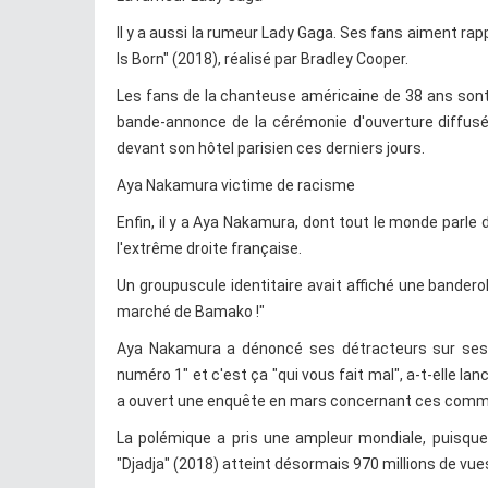
Il y a aussi la rumeur Lady Gaga. Ses fans aiment rappe
Is Born" (2018), réalisé par Bradley Cooper.
Les fans de la chanteuse américaine de 38 ans sont
bande-annonce de la cérémonie d'ouverture diffusée
devant son hôtel parisien ces derniers jours.
Aya Nakamura victime de racisme
Enfin, il y a Aya Nakamura, dont tout le monde parle
l'extrême droite française.
Un groupuscule identitaire avait affiché une banderol
marché de Bamako !"
Aya Nakamura a dénoncé ses détracteurs sur ses ré
numéro 1" et c'est ça "qui vous fait mal", a-t-elle lan
a ouvert une enquête en mars concernant ces comm
La polémique a pris une ampleur mondiale, puisqu
"Djadja" (2018) atteint désormais 970 millions de vu