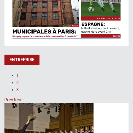
ENTREPRISE
1
2
3
Prev
Next