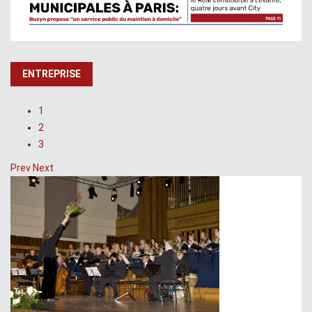
ENTREPRISE
1
2
3
Prev
Next