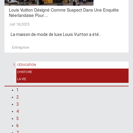
Louis Vuitton Désigné Comme Suspect Dans Une Enquête
Néerlandaise Pour…
Juil 18,2025
La maison de mode de luxe Louis Vuitton a été...
Entreprise
L'ÉDUCATION
L'HISTOIRE
LA VIE
1
2
3
4
5
6
7