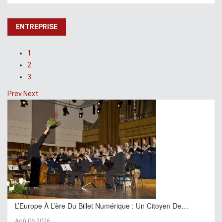
ENTREPRISE
1
2
3
Prev
Next
L’Europe À L’ère Du Billet Numérique : Un Citoyen De…
Aoû 06,2026