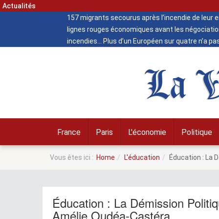
Actualités
157 migrants secourus après l’incendie de leur
lignes rouges économiques avant les négociatio
incendies
Plus d’un Européen sur quatre n’a pa
La V
France
Paris
L'économie
Politique
Vous êtes ici :
Home
L'éducation
Éducation : La 
Éducation : La Démission Politi
Amélie Oudéa-Castéra