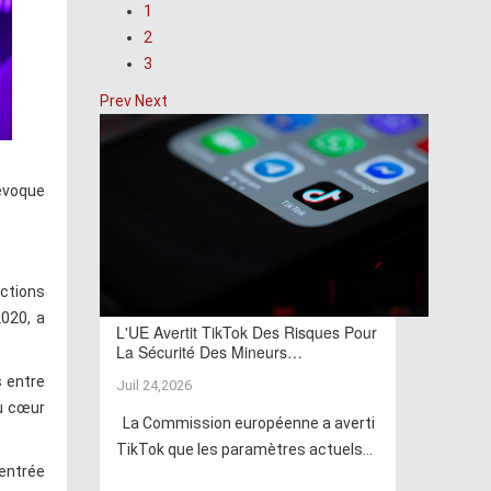
1
2
3
Prev
Next
 évoque
nctions
2020, a
L'UE Avertit TikTok Des Risques Pour
La Sécurité Des Mineurs…
s entre
Juil 24,2026
au cœur
La Commission européenne a averti
TikTok que les paramètres actuels...
rentrée