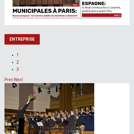
ENTREPRISE
1
2
3
Prev
Next