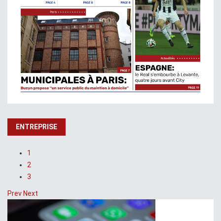
ENTREPRISE
1
2
3
Prev
Next