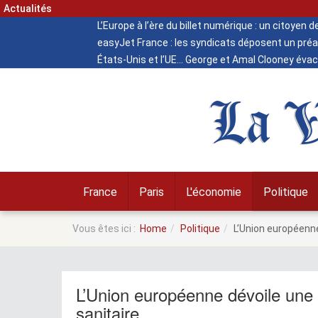
Actualités
L’Europe à l’ère du billet numérique : un citoyen 
easyJet France : les syndicats déposent un préa
États-Unis et l’UE
George et Amal Clooney évacu
La V
France
Paris
L'économie
Politique
Vous êtes ici :
Home
Politique
L’Union européenne 
L’Union européenne dévoile une in
sanitaire