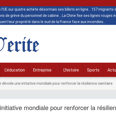
de l’UE sur quatre achète désormais ses billets en ligne
157 migrants s
vis de grève du personnel de cabine
La Chine fixe ses lignes rouges
ent leur propriété dans le sud de la France face aux incendies
erite
L'éducation
Entreprise
L'histoire
Sports
Actu
dévoile une initiative mondiale pour renforcer la résilience sanitaire
itiative mondiale pour renforcer la résilie