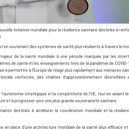
elle Initiative mondiale pour la résilience sanitaire destinée à renfo
t
ut en soutenant des systèmes de santé plus résilients à travers le m
majeur de la santé mondiale à une période marquée par les incert
stèmes de santé et les enseignements tirés de la pandémie de COVID-
vise à permettre à l’Europe de réagir plus rapidement aux menaces san
ationale renforcée, des chaînes d’approvisionnement diversifiées 
’autonomie stratégique et la compétitivité de l’UE, tout en aidant l
eure et à progresser vers une plus grande souveraineté sanitaire.
ritaires destinés à améliorer la coordination mondiale et la résilie
ise en place d’une architecture mondiale de la santé plus efficace e