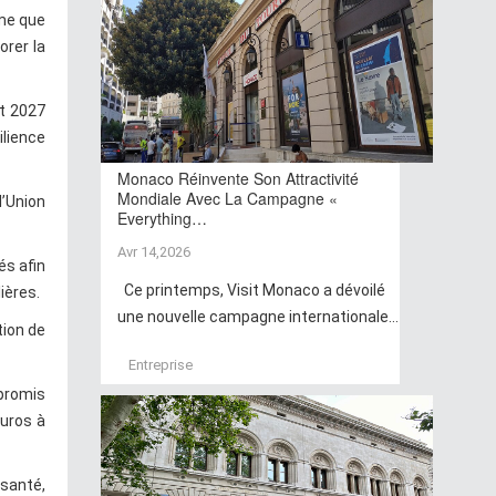
ime que
orer la
t 2027
ilience
Monaco Réinvente Son Attractivité
Mondiale Avec La Campagne «
l’Union
Everything…
Avr 14,2026
és afin
Ce printemps, Visit Monaco a dévoilé
ières.
une nouvelle campagne internationale...
tion de
Entreprise
 promis
euros à
santé,