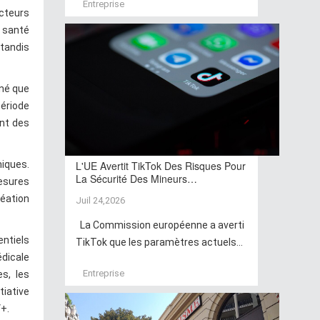
Entreprise
cteurs
a santé
 tandis
gné que
période
ent des
miques.
L'UE Avertit TikTok Des Risques Pour
La Sécurité Des Mineurs…
mesures
réation
Juil 24,2026
La Commission européenne a averti
entiels
TikTok que les paramètres actuels...
édicale
Entreprise
s, les
tiative
+.