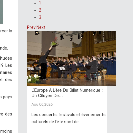
1
2
3
Prev
Next
rcer la
onde.
itudes
19. Les
itaires
et des
L’Europe À L’ère Du Billet Numérique :
Un Citoyen De…
es pays
Aoû 06,2026
nce des
Les concerts, festivals et événements
culturels de l’été sont de...
t moins