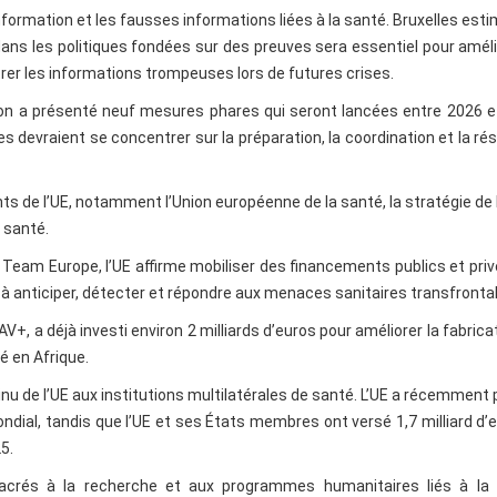
information et les fausses informations liées à la santé. Bruxelles est
ans les politiques fondées sur des preuves sera essentiel pour améli
er les informations trompeuses lors de futures crises.
on a présenté neuf mesures phares qui seront lancées entre 2026 e
s devraient se concentrer sur la préparation, la coordination et la rés
nts de l’UE, notamment l’Union européenne de la santé, la stratégie de 
a santé.
eam Europe, l’UE affirme mobiliser des financements publics et priv
é à anticiper, détecter et répondre aux menaces sanitaires transfrontal
+, a déjà investi environ 2 milliards d’euros pour améliorer la fabrica
 en Afrique.
u de l’UE aux institutions multilatérales de santé. L’UE a récemment
ndial, tandis que l’UE et ses États membres ont versé 1,7 milliard d’
5.
crés à la recherche et aux programmes humanitaires liés à la 