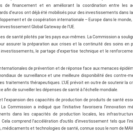
 de financement et en améliorant la coordination entre les a
lliards d’euros ont déjà été mobilisés pour des investissements dans l
veloppement et de coopération internationale – Europe dans le monde,
 d’investissement Global Gateway de l’UE.
èmes de santé pilotés par les pays eux-mêmes. La Commission a souli
r assurer la préparation aux crises et la continuité des soins en 
s investissements, le partage d’expertise technique et le renforcem
s internationales de prévention et de réponse face aux menaces épidé
ondiaux de surveillance et une meilleure disponibilité des contre-
les traitements thérapeutiques. L’UE prévoit en outre de soutenir la c
nce afin de surveiller les dépenses de santé à l’échelle mondiale.
et l’expansion des capacités de production de produits de santé ess
 La Commission a indiqué que l’initiative favorisera l’innovation m
nts dans les capacités de production locales, les infrastructure
ela comprend l’accélération d’outils d’investissement tels que l’ini
ns, médicaments et technologies de santé, connue sous le nom de MAV