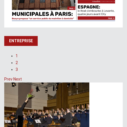
ENTREPRISE
1
2
3
Prev
Next