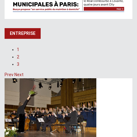
ENTREPRISE
1
2
3
Prev
Next